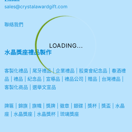
sales@crystalawardgift.com
聯絡我們
LOADING...
水晶獎座禮品製作
客製化禮品
|
尾牙禮品
|
企業
禮品
|
股東會紀念品
|
春酒禮
品
|
禮品
|
紀念品
|
宣導品
|
禮品公司
|
贈品
|
台灣禮品
|
客製化商品
|
選舉文宣品
牌匾
|
錦旗
|
旗幟
|
獎牌
|
徽章
|
銀碟
|
獎杯
|
獎盃
|
水晶
座
|
水晶獎座
|
水晶獎杯
|
琉璃獎座