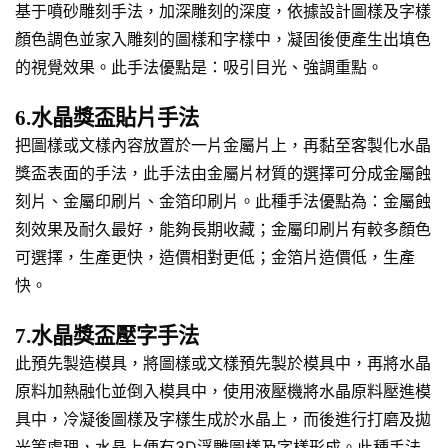
基于噴砂雕刻手法，加深雕刻的深度，依據設計圖樣及字樣
顏色調色並家入雕刻的圖樣和字樣中，凝固後便產生出填色
的視覺效果。此手法優點是：吸引目光、強調重點。
6.水晶獎盃貼片手法
把圖樣或文樣內容放置於一片金屬片上，再黏至客製化水晶
獎盃表面的手法，此手法由金屬片材質的選擇可分成金屬蝕
刻片、金屬印刷片、金箔印刷片。此種手法優點為：金屬蝕
刻效果及耐久最好，能夠長期收藏；金屬印刷片有較多顏色
可選擇，生產更快，造價相對更低；金箔片造價低，生產
快。
7.水晶獎盃壓字手法
此預先製造模具，將圖樣或文樣預先製於模具中，再將水晶
原料加熱融化並倒入模具中，使用液壓機將水晶原料壓進模
具中，冷凝後圖樣及字樣生成於水晶上，而後進行打磨及拋
光等處理，水晶上便有3D浮雕圖樣及字樣形成。此種手法