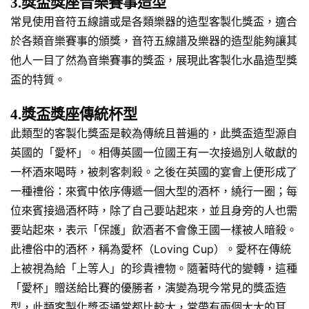
3.獎盃獎座音樂賽事造型
常見使用音符五線譜或是各類樂器的造型客製化獎盃，適合
於各類音樂賽事的頒獎，音符五線譜及樂器的造型能夠讓其
他人一目了然為音樂賽事的獎盃，展現此客製化水晶造型獎
盃的特質。
4.獎盃獎座傳統杯型
此類型的客製化獎盃是較為傳統且普遍的，此獎盃造型源自
英國的「愛杯」。相傳英國一位國王有一次接過別人敬獻的
一杯酒來喝時，被刺客刺殺。之後在英國的宴會上便形成了
一種禮俗：來賓中依序傳遞一個大型的酒杯，繞行一圈；每
位來賓接過酒杯時，除了自己要站起來，並且身旁的人也需
要站起來，表示「保護」飲酒者不會像王國一樣被人暗殺。
此禮俗中的酒杯，稱為愛杯（Loving Cup）。愛杯在傳統
上被視為給「上等人」的珍貴禮物。隨著時代的變轉，這種
「愛杯」贈送給比賽的優勝者，演變為現今常見的獎盃造
型，此類客製化獎盃通常都比較大，常帶有兩個大大的耳