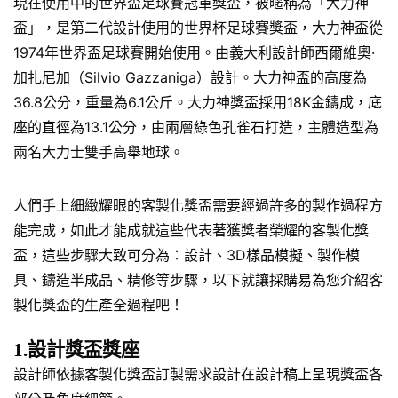
現在使用中的世界盃足球賽冠軍獎盃，被暱稱為「大力神
盃」，是第二代設計使用的世界杯足球賽獎盃，大力神盃從
1974年世界盃足球賽開始使用。由義大利設計師西爾維奧·
加扎尼加（Silvio Gazzaniga）設計。大力神盃的高度為
36.8公分，重量為6.1公斤。大力神獎盃採用18K金鑄成，底
座的直徑為13.1公分，由兩層綠色孔雀石打造，主體造型為
兩名大力士雙手高舉地球。
人們手上細緻耀眼的客製化獎盃需要經過許多的製作過程方
能完成，如此才能成就這些代表著獲獎者榮耀的客製化獎
盃，這些步驟大致可分為：設計、3D樣品模擬、製作模
具、鑄造半成品、精修等步驟，以下就讓採購易為您介紹客
製化獎盃的生產全過程吧！
1.設計獎盃獎座
設計師依據客製化獎盃訂製需求設計在設計稿上呈現獎盃各