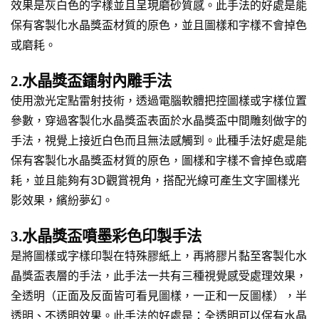
效果是灰白色的字樣並且呈現磨砂質感。此手法的好處是能
保有客製化水晶獎盃材質的原色，並且圖樣和字樣不會掉色
或磨耗。
2.水晶獎盃鐳射內雕手法
使用激光定點雷射技術，透過電腦軟體把控圖樣或字樣位置
參數，穿過客製化水晶獎盃表面於水晶獎盃中間雕刻做字的
手法，視覺上接近白色而且無法感觸到。此種手法好處是能
保有客製化水晶獎盃材質的原色，圖樣和字樣不會掉色或磨
耗，並且能夠有3D觀賞視角，搭配光線可產生文字圖樣光
影效果，繽紛夢幻。
3.水晶獎盃噴墨彩色印製手法
是將圖樣或字樣印製在特殊膠紙上，再將膠片黏至客製化水
晶獎盃表層的手法，此手法一共有三種視覺感受處理效果，
全透明（正面及反面皆可看見圖樣，一正和一反圖樣），半
透明、不透明效果。此手法的好處是：全透明可以保有水晶