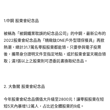
1.中鋼 股東會紀念品
被稱為「被鋼鐵業耽誤的紀念品公司」的中鋼，最新公布的
2022股東會紀念品為「精緻鈦ONE戶外型環保餐具」再掀
熱潮，總計31.7萬名零股股東都能領，只要參與電子投票
後，攜帶身分證明文件至指定地點，或於股東會當天親自領
取；滿1張以上之股東則可憑委託書換取紀念品。
2. 大魯閣 股東會紀念品
今年股東會紀念品價值大升級至2800元！讓零股股東在短
短5天內暴增1.2萬人，占比近全體股東的9成。