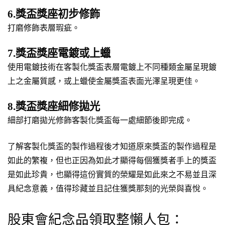
6.獎盃獎座初步修飾
打磨修飾表層瑕疵。
7.獎盃獎座電鍍或上蠟
使用電鍍技術在客製化獎盃表層電鍍上不同種類金屬呈現鍍
上之金屬質感，或上蠟使金屬獎盃表面光澤呈現更佳。
8.獎盃獎座細修拋光
細部打磨拋光修飾客製化獎盃每一處細節後即完成。
了解客製化獎盃的製作過程後才知道原來獎盃的製作過程是
如此的繁複，但也正因為如此才顯得每個獲獎者手上的獎盃
是如此珍貴，也顯得這份實質的榮耀是如此來之不易並且深
具紀念意義，值得珍藏並且記住獲獎那刻的光榮與喜悅。
股東會紀念品領取整懶人包：