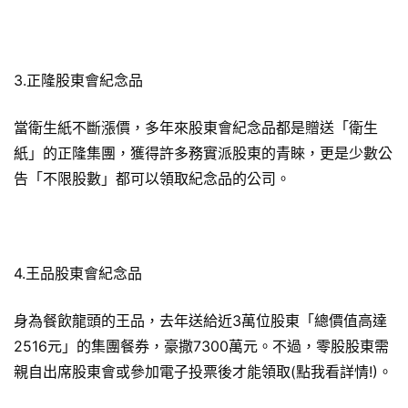
3.正隆股東會紀念品
當衛生紙不斷漲價，多年來股東會紀念品都是贈送「衛生
紙」的正隆集團，獲得許多務實派股東的青睞，更是少數公
告「不限股數」都可以領取紀念品的公司。
4.王品股東會紀念品
身為餐飲龍頭的王品，去年送給近3萬位股東「總價值高達
2516元」的集團餐券，豪撒7300萬元。不過，零股股東需
親自出席股東會或參加電子投票後才能領取(點我看詳情!)。