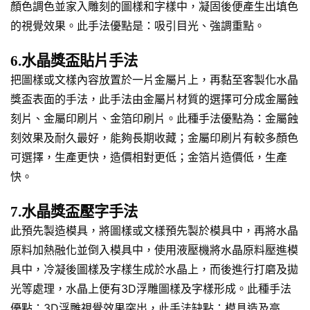
顏色調色並家入雕刻的圖樣和字樣中，凝固後便產生出填色
的視覺效果。此手法優點是：吸引目光、強調重點。
6.水晶獎盃貼片手法
把圖樣或文樣內容放置於一片金屬片上，再黏至客製化水晶
獎盃表面的手法，此手法由金屬片材質的選擇可分成金屬蝕
刻片、金屬印刷片、金箔印刷片。此種手法優點為：金屬蝕
刻效果及耐久最好，能夠長期收藏；金屬印刷片有較多顏色
可選擇，生產更快，造價相對更低；金箔片造價低，生產
快。
7.水晶獎盃壓字手法
此預先製造模具，將圖樣或文樣預先製於模具中，再將水晶
原料加熱融化並倒入模具中，使用液壓機將水晶原料壓進模
具中，冷凝後圖樣及字樣生成於水晶上，而後進行打磨及拋
光等處理，水晶上便有3D浮雕圖樣及字樣形成。此種手法
優點：3D浮雕視覺效果突出，此手法缺點：模具造及高