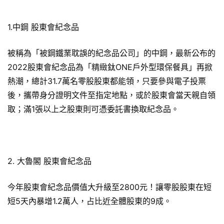
1.中鋼 股東會紀念品
被稱為「被鋼鐵業耽誤的紀念品公司」的中鋼，最新公布的
2022股東會紀念品為「精緻鈦ONE戶外型環保餐具」再掀
熱潮，總計31.7萬名零股股東都能領，只要參與電子投票
後，攜帶身分證明文件至指定地點，或於股東會當天親自領
取；滿1張以上之股東則可憑委託書換取紀念品。
2. 大魯閣 股東會紀念品
今年股東會紀念品價值大升級至2800元！讓零股股東在短
短5天內暴增1.2萬人，占比近全體股東的9成。