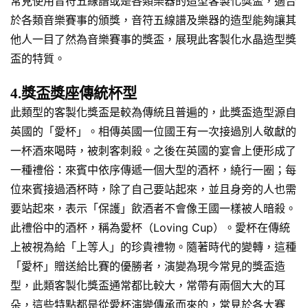
常見使用音符五線譜或是各類樂器的造型客製化獎盃，適合
於各類音樂賽事的頒獎，音符五線譜及樂器的造型能夠讓其
他人一目了然為音樂賽事的獎盃，展現此客製化水晶造型獎
盃的特質。
4.獎盃獎座傳統杯型
此類型的客製化獎盃是較為傳統且普遍的，此獎盃造型源自
英國的「愛杯」。相傳英國一位國王有一次接過別人敬獻的
一杯酒來喝時，被刺客刺殺。之後在英國的宴會上便形成了
一種禮俗：來賓中依序傳遞一個大型的酒杯，繞行一圈；每
位來賓接過酒杯時，除了自己要站起來，並且身旁的人也需
要站起來，表示「保護」飲酒者不會像王國一樣被人暗殺。
此禮俗中的酒杯，稱為愛杯（Loving Cup）。愛杯在傳統
上被視為給「上等人」的珍貴禮物。隨著時代的變轉，這種
「愛杯」贈送給比賽的優勝者，演變為現今常見的獎盃造
型，此類客製化獎盃通常都比較大，常帶有兩個大大的耳
朵，這些特點都是從愛杯演變傳承而來的，常見於各大賽