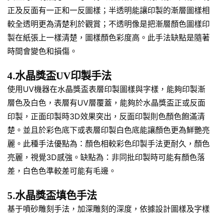
正及反面有一正和一反圖樣；半透明能讓印製的漸層圖樣相
較全透明更為清楚利於觀賞；不透明像是把漸層顏色圖樣印
製在紙張上一樣清楚，圖樣顏色彩度高。此手法缺點是隨著
時間會變色和損傷。
4.水晶獎盃UV印製手法
使用UV機器在水晶獎盃表層印製圖樣與字樣，能夠印製漸
層色及白色，表層有UV層覆蓋，能夠於水晶獎盃正或反面
印製，正面印製時3D效果突出，反面印製則色顏色飽滿清
楚。並且於彩色底下或表層印製白色底能讓顏色更為鮮艷亮
麗。此種手法優點為：顏色相較彩色印製手法更耐久，顏色
亮麗，視覺3D感強。缺點為：非同批印製時可能有顏色落
差，白色色準較差可能有毛邊。
5.水晶獎盃填色手法
基于噴砂雕刻手法，加深雕刻的深度，依據設計圖樣及字樣