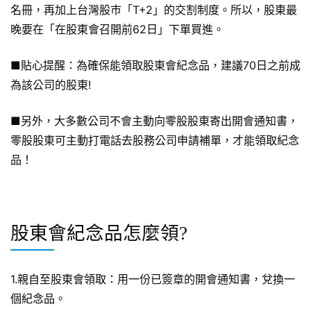
名冊，再加上台灣股巿「T+2」的交割制度。所以，股東最
晚要在「在股東會召開前62日」下單買進。
■貼心提醒：為確保能領取股東會紀念品，建議70日之前成
為該公司的股東!
■另外，大多數公司不會主動向零股股東寄出開會通知書，
零股股東可主動打電話去股務公司申請補單，才能領取紀念
品！
股東會紀念品怎麼領?
1.親自至股東會領取：用一份已簽章的開會通知書，兌換一
個紀念品。