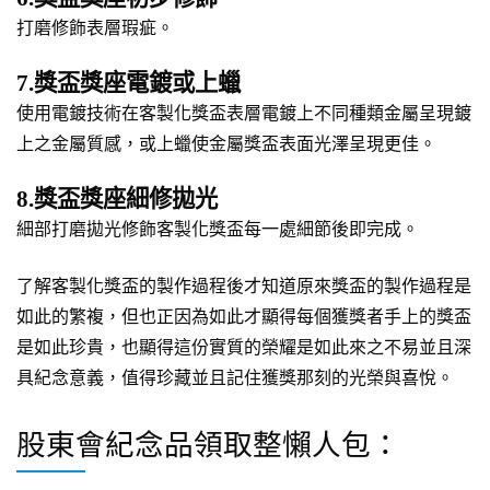
打磨修飾表層瑕疵。
7.獎盃獎座電鍍或上蠟
使用電鍍技術在客製化獎盃表層電鍍上不同種類金屬呈現鍍
上之金屬質感，或上蠟使金屬獎盃表面光澤呈現更佳。
8.獎盃獎座細修拋光
細部打磨拋光修飾客製化獎盃每一處細節後即完成。
了解客製化獎盃的製作過程後才知道原來獎盃的製作過程是
如此的繁複，但也正因為如此才顯得每個獲獎者手上的獎盃
是如此珍貴，也顯得這份實質的榮耀是如此來之不易並且深
具紀念意義，值得珍藏並且記住獲獎那刻的光榮與喜悅。
股東會紀念品領取整懶人包：