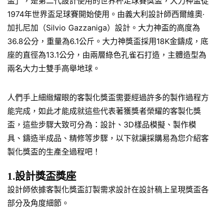
盃」，是第二代設計使用的世界杯足球賽獎盃，大力神盃從
1974年世界盃足球賽開始使用。由義大利設計師西爾維奧·
加扎尼加（Silvio Gazzaniga）設計。大力神盃的高度為
36.8公分，重量為6.1公斤。大力神獎盃採用18K金鑄成，底
座的直徑為13.1公分，由兩層綠色孔雀石打造，主體造型為
兩名大力士雙手高舉地球。
人們手上細緻耀眼的客製化獎盃需要經過許多的製作過程方
能完成，如此才能成就這些代表著獲獎者榮耀的客製化獎
盃，這些步驟大致可分為：設計、3D樣品模擬、製作模
具、鑄造半成品、精修等步驟，以下就讓採購易為您介紹客
製化獎盃的生產全過程吧！
1.設計獎盃獎座
設計師依據客製化獎盃訂製需求設計在設計稿上呈現獎盃各
部分及角度細節。