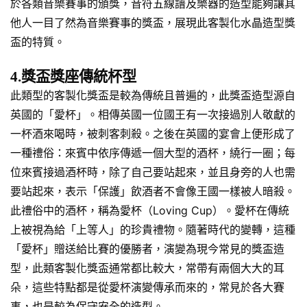
於各類音樂賽事的頒獎，音符五線譜及樂器的造型能夠讓其
他人一目了然為音樂賽事的獎盃，展現此客製化水晶造型獎
盃的特質。
4.獎盃獎座傳統杯型
此類型的客製化獎盃是較為傳統且普遍的，此獎盃造型源自
英國的「愛杯」。相傳英國一位國王有一次接過別人敬獻的
一杯酒來喝時，被刺客刺殺。之後在英國的宴會上便形成了
一種禮俗：來賓中依序傳遞一個大型的酒杯，繞行一圈；每
位來賓接過酒杯時，除了自己要站起來，並且身旁的人也需
要站起來，表示「保護」飲酒者不會像王國一樣被人暗殺。
此禮俗中的酒杯，稱為愛杯（Loving Cup）。愛杯在傳統
上被視為給「上等人」的珍貴禮物。隨著時代的變轉，這種
「愛杯」贈送給比賽的優勝者，演變為現今常見的獎盃造
型，此類客製化獎盃通常都比較大，常帶有兩個大大的耳
朵，這些特點都是從愛杯演變傳承而來的，常見於各大賽
事，也是較為保守安全的造型。