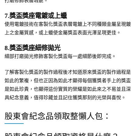
打磨修飾表層瑕疵。
7.獎盃獎座電鍍或上蠟
使用電鍍技術在客製化獎盃表層電鍍上不同種類金屬呈現鍍
上之金屬質感，或上蠟使金屬獎盃表面光澤呈現更佳。
8.獎盃獎座細修拋光
細部打磨拋光修飾客製化獎盃每一處細節後即完成。
了解客製化獎盃的製作過程後才知道原來獎盃的製作過程是
如此的繁複，但也正因為如此才顯得每個獲獎者手上的獎盃
是如此珍貴，也顯得這份實質的榮耀是如此來之不易並且深
具紀念意義，值得珍藏並且記住獲獎那刻的光榮與喜悅。
股東會紀念品領取整懶人包：