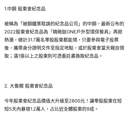
1.中鋼 股東會紀念品
被稱為「被鋼鐵業耽誤的紀念品公司」的中鋼，最新公布的
2022股東會紀念品為「精緻鈦ONE戶外型環保餐具」再掀
熱潮，總計31.7萬名零股股東都能領，只要參與電子投票
後，攜帶身分證明文件至指定地點，或於股東會當天親自領
取；滿1張以上之股東則可憑委託書換取紀念品。
2. 大魯閣 股東會紀念品
今年股東會紀念品價值大升級至2800元！讓零股股東在短
短5天內暴增1.2萬人，占比近全體股東的9成。