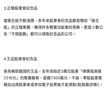
3.正隆股東會紀念品
當衛生紙不斷漲價，多年來股東會紀念品都是贈送「衛生
紙」的正隆集團，獲得許多務實派股東的青睞，更是少數公
告「不限股數」都可以領取紀念品的公司。
4.王品股東會紀念品
身為餐飲龍頭的王品，去年送給近3萬位股東「總價值高達
2516元」的集團餐券，豪撒7300萬元。不過，零股股東需
親自出席股東會或參加電子投票後才能領取(點我看詳情!)。