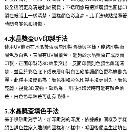
較全透明更為清楚利於觀賞；不透明像是把漸層顏色圖樣印
製在紙張上一樣清楚，圖樣顏色彩度高。此手法缺點是隨著
時間會變色和損傷。
4.水晶獎盃UV印製手法
使用UV機器在水晶獎盃表層印製圖樣與字樣，能夠印製漸
層色及白色，表層有UV層覆蓋，能夠於水晶獎盃正或反面
印製，正面印製時3D效果突出，反面印製則色顏色飽滿清
楚。並且於彩色底下或表層印製白色底能讓顏色更為鮮艷亮
麗。此種手法優點為：顏色相較彩色印製手法更耐久，顏色
亮麗，視覺3D感強。缺點為：非同批印製時可能有顏色落
差，白色色準較差可能有毛邊。
5.水晶獎盃填色手法
基于噴砂雕刻手法，加深雕刻的深度，依據設計圖樣及字樣
顏色調色並家入雕刻的圖樣和字樣中，凝固後便產生出填色