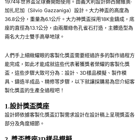
1974年世界盃足球賽開始使用。由義大利設計師西爾維奧·
加扎尼加（Silvio Gazzaniga）設計。大力神盃的高度為
36.8公分，重量為6.1公斤。大力神獎盃採用18K金鑄成，底
座的直徑為13.1公分，由兩層綠色孔雀石打造，主體造型為
兩名大力士雙手高舉地球。
人們手上細緻耀眼的客製化獎盃需要經過許多的製作過程方
能完成，如此才能成就這些代表著獲獎者榮耀的客製化獎
盃，這些步驟大致可分為：設計、3D樣品模擬、製作模
具、鑄造半成品、精修等步驟，以下就讓採購易為您介紹客
製化獎盃的生產全過程吧！
1.設計獎盃獎座
設計師依據客製化獎盃訂製需求設計在設計稿上呈現獎盃各
部分及角度細節。
2. 獎盃獎座3D樣品模擬