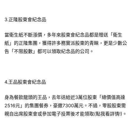
3.正隆股東會紀念品
當衛生紙不斷漲價，多年來股東會紀念品都是贈送「衛生
紙」的正隆集團，獲得許多務實派股東的青睞，更是少數公
告「不限股數」都可以領取紀念品的公司。
4.王品股東會紀念品
身為餐飲龍頭的王品，去年送給近3萬位股東「總價值高達
2516元」的集團餐券，豪撒7300萬元。不過，零股股東需
親自出席股東會或參加電子投票後才能領取(點我看詳情!)。