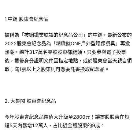
1.中鋼 股東會紀念品
被稱為「被鋼鐵業耽誤的紀念品公司」的中鋼，最新公布的
2022股東會紀念品為「精緻鈦ONE戶外型環保餐具」再掀
熱潮，總計31.7萬名零股股東都能領，只要參與電子投票
後，攜帶身分證明文件至指定地點，或於股東會當天親自領
取；滿1張以上之股東則可憑委託書換取紀念品。
2. 大魯閣 股東會紀念品
今年股東會紀念品價值大升級至2800元！讓零股股東在短
短5天內暴增1.2萬人，占比近全體股東的9成。