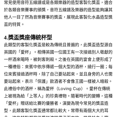
常見使用音符五線譜或是各類樂器的造型客製化獎盃，適合
於各類音樂賽事的頒獎，音符五線譜及樂器的造型能夠讓其
他人一目了然為音樂賽事的獎盃，展現此客製化水晶造型獎
盃的特質。
4.獎盃獎座傳統杯型
此類型的客製化獎盃是較為傳統且普遍的，此獎盃造型源自
英國的「愛杯」。相傳英國一位國王有一次接過別人敬獻的
一杯酒來喝時，被刺客刺殺。之後在英國的宴會上便形成了
一種禮俗：來賓中依序傳遞一個大型的酒杯，繞行一圈；每
位來賓接過酒杯時，除了自己要站起來，並且身旁的人也需
要站起來，表示「保護」飲酒者不會像王國一樣被人暗殺。
此禮俗中的酒杯，稱為愛杯（Loving Cup）。愛杯在傳統
上被視為給「上等人」的珍貴禮物。隨著時代的變轉，這種
「愛杯」贈送給比賽的優勝者，演變為現今常見的獎盃造
型，此類客製化獎盃通常都比較大，常帶有兩個大大的耳