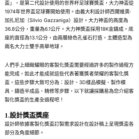
盃」，是第二代設計使用的世界杯足球賽獎盃，大力神盃從
1974年世界盃足球賽開始使用。由義大利設計師西爾維奧·
加扎尼加（Silvio Gazzaniga）設計。大力神盃的高度為
36.8公分，重量為6.1公斤。大力神獎盃採用18K金鑄成，底
座的直徑為13.1公分，由兩層綠色孔雀石打造，主體造型為
兩名大力士雙手高舉地球。
人們手上細緻耀眼的客製化獎盃需要經過許多的製作過程方
能完成，如此才能成就這些代表著獲獎者榮耀的客製化獎
盃，這些步驟大致可分為：設計、3D樣品模擬、製作模
具、鑄造半成品、精修等步驟，以下就讓採購易為您介紹客
製化獎盃的生產全過程吧！
1.設計獎盃獎座
設計師依據客製化獎盃訂製需求設計在設計稿上呈現獎盃各
部分及角度細節。