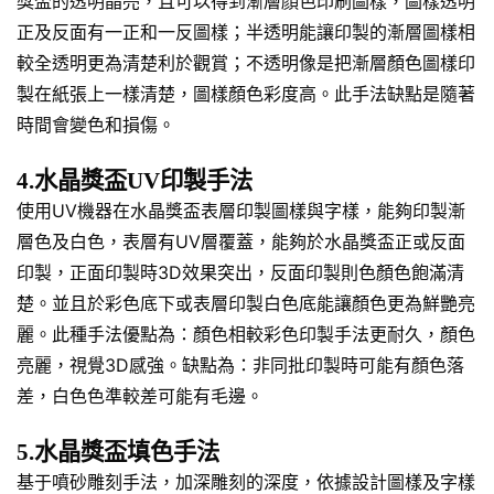
獎盃的透明晶亮，且可以得到漸層顏色印刷圖樣，圖樣透明
正及反面有一正和一反圖樣；半透明能讓印製的漸層圖樣相
較全透明更為清楚利於觀賞；不透明像是把漸層顏色圖樣印
製在紙張上一樣清楚，圖樣顏色彩度高。此手法缺點是隨著
時間會變色和損傷。
4.水晶獎盃UV印製手法
使用UV機器在水晶獎盃表層印製圖樣與字樣，能夠印製漸
層色及白色，表層有UV層覆蓋，能夠於水晶獎盃正或反面
印製，正面印製時3D效果突出，反面印製則色顏色飽滿清
楚。並且於彩色底下或表層印製白色底能讓顏色更為鮮艷亮
麗。此種手法優點為：顏色相較彩色印製手法更耐久，顏色
亮麗，視覺3D感強。缺點為：非同批印製時可能有顏色落
差，白色色準較差可能有毛邊。
5.水晶獎盃填色手法
基于噴砂雕刻手法，加深雕刻的深度，依據設計圖樣及字樣