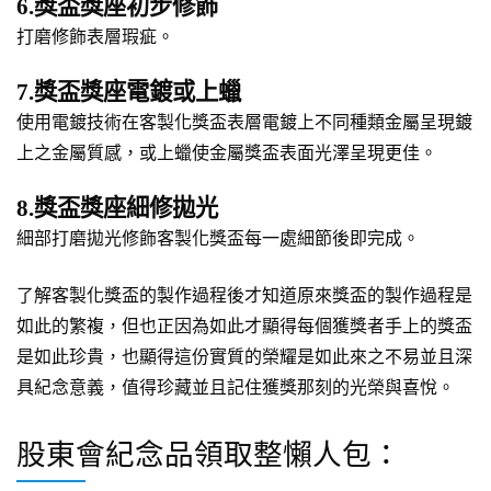
6.獎盃獎座初步修飾
打磨修飾表層瑕疵。
7.獎盃獎座電鍍或上蠟
使用電鍍技術在客製化獎盃表層電鍍上不同種類金屬呈現鍍
上之金屬質感，或上蠟使金屬獎盃表面光澤呈現更佳。
8.獎盃獎座細修拋光
細部打磨拋光修飾客製化獎盃每一處細節後即完成。
了解客製化獎盃的製作過程後才知道原來獎盃的製作過程是
如此的繁複，但也正因為如此才顯得每個獲獎者手上的獎盃
是如此珍貴，也顯得這份實質的榮耀是如此來之不易並且深
具紀念意義，值得珍藏並且記住獲獎那刻的光榮與喜悅。
股東會紀念品領取整懶人包：