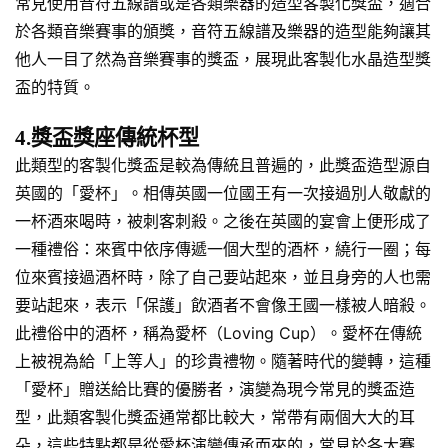
常見使用音符五線譜或是各類樂器的造型客製化獎盃，適合
於各類音樂賽事的頒獎，音符五線譜及樂器的造型能夠讓其
他人一目了然為音樂賽事的獎盃，展現此客製化水晶造型獎
盃的特質。
4.獎盃獎座傳統杯型
此類型的客製化獎盃是較為傳統且普遍的，此獎盃造型源自
英國的「愛杯」。相傳英國一位國王有一次接過別人敬獻的
一杯酒來喝時，被刺客刺殺。之後在英國的宴會上便形成了
一種禮俗：來賓中依序傳遞一個大型的酒杯，繞行一圈；每
位來賓接過酒杯時，除了自己要站起來，並且身旁的人也需
要站起來，表示「保護」飲酒者不會像王國一樣被人暗殺。
此禮俗中的酒杯，稱為愛杯（Loving Cup）。愛杯在傳統
上被視為給「上等人」的珍貴禮物。隨著時代的變轉，這種
「愛杯」贈送給比賽的優勝者，演變為現今常見的獎盃造
型，此類客製化獎盃通常都比較大，常帶有兩個大大的耳
朵，這些特點都是從愛杯演變傳承而來的，常見於各大賽