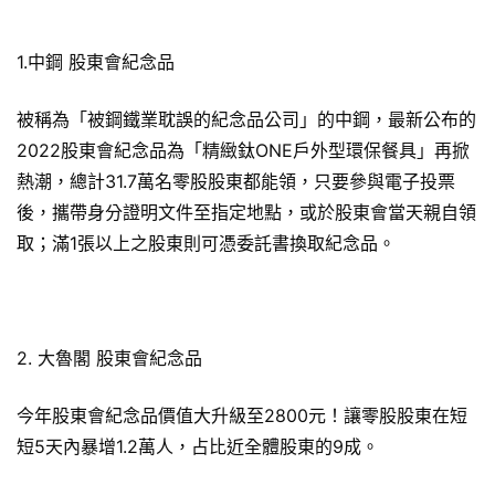
1.中鋼 股東會紀念品
被稱為「被鋼鐵業耽誤的紀念品公司」的中鋼，最新公布的
2022股東會紀念品為「精緻鈦ONE戶外型環保餐具」再掀
熱潮，總計31.7萬名零股股東都能領，只要參與電子投票
後，攜帶身分證明文件至指定地點，或於股東會當天親自領
取；滿1張以上之股東則可憑委託書換取紀念品。
2. 大魯閣 股東會紀念品
今年股東會紀念品價值大升級至2800元！讓零股股東在短
短5天內暴增1.2萬人，占比近全體股東的9成。