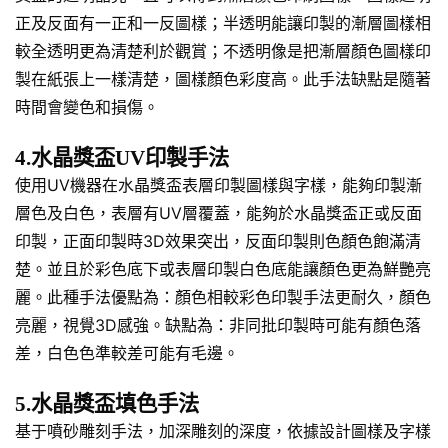
正及反面有一正和一反圖樣；半透明能讓印製的漸層圖樣相
較全透明更為清楚利於觀賞；不透明像是把漸層顏色圖樣印
製在紙張上一樣清楚，圖樣顏色彩度高。此手法缺點是隨著
時間會變色和損傷。
4.水晶獎盃UV印製手法
使用UV機器在水晶獎盃表層印製圖樣與字樣，能夠印製漸
層色及白色，表層有UV層覆蓋，能夠於水晶獎盃正或反面
印製，正面印製時3D效果突出，反面印製則色顏色飽滿清
楚。並且於彩色底下或表層印製白色底能讓顏色更為鮮艷亮
麗。此種手法優點為：顏色相較彩色印製手法更耐久，顏色
亮麗，視覺3D感強。缺點為：非同批印製時可能有顏色落
差，白色色準較差可能有毛邊。
5.水晶獎盃填色手法
基于噴砂雕刻手法，加深雕刻的深度，依據設計圖樣及字樣