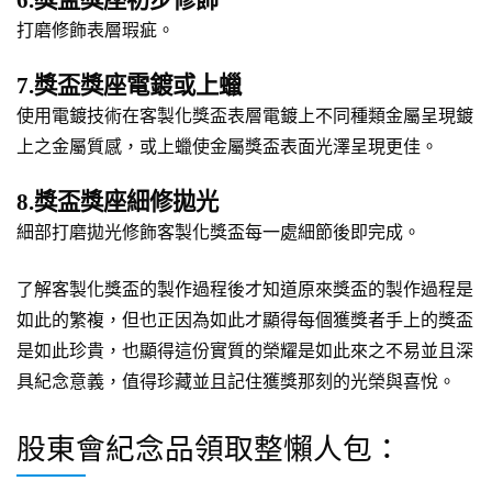
打磨修飾表層瑕疵。
7.獎盃獎座電鍍或上蠟
使用電鍍技術在客製化獎盃表層電鍍上不同種類金屬呈現鍍
上之金屬質感，或上蠟使金屬獎盃表面光澤呈現更佳。
8.獎盃獎座細修拋光
細部打磨拋光修飾客製化獎盃每一處細節後即完成。
了解客製化獎盃的製作過程後才知道原來獎盃的製作過程是
如此的繁複，但也正因為如此才顯得每個獲獎者手上的獎盃
是如此珍貴，也顯得這份實質的榮耀是如此來之不易並且深
具紀念意義，值得珍藏並且記住獲獎那刻的光榮與喜悅。
股東會紀念品領取整懶人包：