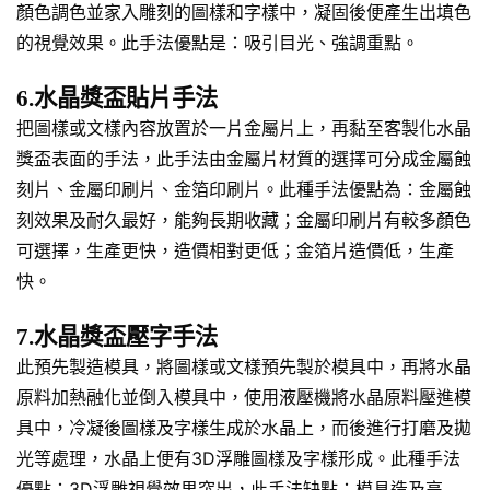
顏色調色並家入雕刻的圖樣和字樣中，凝固後便產生出填色
的視覺效果。此手法優點是：吸引目光、強調重點。
6.水晶獎盃貼片手法
把圖樣或文樣內容放置於一片金屬片上，再黏至客製化水晶
獎盃表面的手法，此手法由金屬片材質的選擇可分成金屬蝕
刻片、金屬印刷片、金箔印刷片。此種手法優點為：金屬蝕
刻效果及耐久最好，能夠長期收藏；金屬印刷片有較多顏色
可選擇，生產更快，造價相對更低；金箔片造價低，生產
快。
7.水晶獎盃壓字手法
此預先製造模具，將圖樣或文樣預先製於模具中，再將水晶
原料加熱融化並倒入模具中，使用液壓機將水晶原料壓進模
具中，冷凝後圖樣及字樣生成於水晶上，而後進行打磨及拋
光等處理，水晶上便有3D浮雕圖樣及字樣形成。此種手法
優點：3D浮雕視覺效果突出，此手法缺點：模具造及高