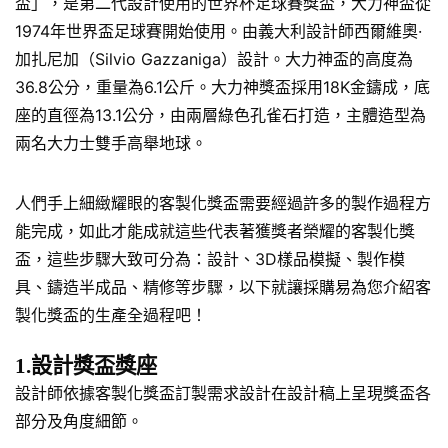
盃」，是第二代設計使用的世界杯足球賽獎盃，大力神盃從
1974年世界盃足球賽開始使用。由義大利設計師西爾維奧·
加扎尼加（Silvio Gazzaniga）設計。大力神盃的高度為
36.8公分，重量為6.1公斤。大力神獎盃採用18K金鑄成，底
座的直徑為13.1公分，由兩層綠色孔雀石打造，主體造型為
兩名大力士雙手高舉地球。
人們手上細緻耀眼的客製化獎盃需要經過許多的製作過程方
能完成，如此才能成就這些代表著獲獎者榮耀的客製化獎
盃，這些步驟大致可分為：設計、3D樣品模擬、製作模
具、鑄造半成品、精修等步驟，以下就讓採購易為您介紹客
製化獎盃的生產全過程吧！
1.設計獎盃獎座
設計師依據客製化獎盃訂製需求設計在設計稿上呈現獎盃各
部分及角度細節。