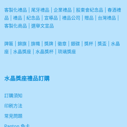
客製化禮品
|
尾牙禮品
|
企業
禮品
|
股東會紀念品
|
春酒禮
品
|
禮品
|
紀念品
|
宣導品
|
禮品公司
|
贈品
|
台灣禮品
|
客製化商品
|
選舉文宣品
牌匾
|
錦旗
|
旗幟
|
獎牌
|
徽章
|
銀碟
|
獎杯
|
獎盃
|
水晶
座
|
水晶獎座
|
水晶獎杯
|
琉璃獎座
水晶獎座禮品訂購
訂購須知
印刷方法
常見問題
Panton 色卡