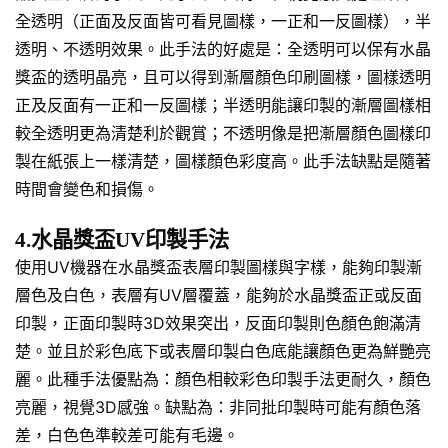
全透明（正面及反面皆可看見圖樣，一正和一反圖樣），半
透明、不透明效果。此手法的好處是：全透明可以保有水晶
獎盃的透明晶亮，且可以得到漸層顏色印刷圖樣，圖樣透明
正及反面有一正和一反圖樣；半透明能讓印製的漸層圖樣相
較全透明更為清楚利於觀賞；不透明像是把漸層顏色圖樣印
製在紙張上一樣清楚，圖樣顏色彩度高。此手法缺點是隨著
時間會變色和損傷。
4.水晶獎盃UV印製手法
使用UV機器在水晶獎盃表層印製圖樣與字樣，能夠印製漸
層色及白色，表層有UV層覆蓋，能夠於水晶獎盃正或反面
印製，正面印製時3D效果突出，反面印製則色顏色飽滿清
楚。並且於彩色底下或表層印製白色底能讓顏色更為鮮艷亮
麗。此種手法優點為：顏色相較彩色印製手法更耐久，顏色
亮麗，視覺3D感強。缺點為：非同批印製時可能有顏色落
差，白色色準較差可能有毛邊。