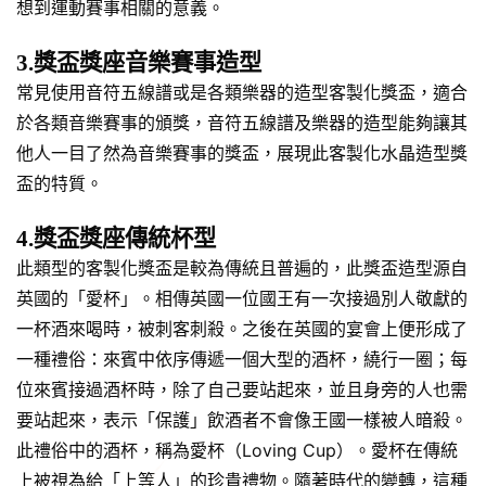
想到運動賽事相關的意義。
3.獎盃獎座音樂賽事造型
常見使用音符五線譜或是各類樂器的造型客製化獎盃，適合
於各類音樂賽事的頒獎，音符五線譜及樂器的造型能夠讓其
他人一目了然為音樂賽事的獎盃，展現此客製化水晶造型獎
盃的特質。
4.獎盃獎座傳統杯型
此類型的客製化獎盃是較為傳統且普遍的，此獎盃造型源自
英國的「愛杯」。相傳英國一位國王有一次接過別人敬獻的
一杯酒來喝時，被刺客刺殺。之後在英國的宴會上便形成了
一種禮俗：來賓中依序傳遞一個大型的酒杯，繞行一圈；每
位來賓接過酒杯時，除了自己要站起來，並且身旁的人也需
要站起來，表示「保護」飲酒者不會像王國一樣被人暗殺。
此禮俗中的酒杯，稱為愛杯（Loving Cup）。愛杯在傳統
上被視為給「上等人」的珍貴禮物。隨著時代的變轉，這種