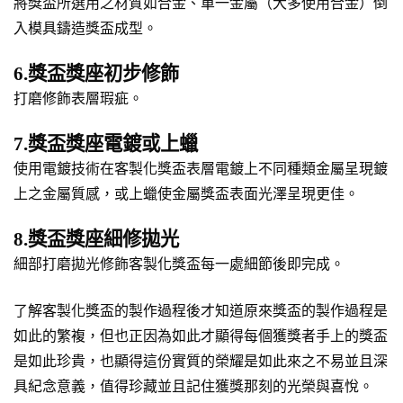
將獎盃所選用之材質如合金、單一金屬（大多使用合金）倒
入模具鑄造獎盃成型。
6.獎盃獎座初步修飾
打磨修飾表層瑕疵。
7.獎盃獎座電鍍或上蠟
使用電鍍技術在客製化獎盃表層電鍍上不同種類金屬呈現鍍
上之金屬質感，或上蠟使金屬獎盃表面光澤呈現更佳。
8.獎盃獎座細修拋光
細部打磨拋光修飾客製化獎盃每一處細節後即完成。
了解客製化獎盃的製作過程後才知道原來獎盃的製作過程是
如此的繁複，但也正因為如此才顯得每個獲獎者手上的獎盃
是如此珍貴，也顯得這份實質的榮耀是如此來之不易並且深
具紀念意義，值得珍藏並且記住獲獎那刻的光榮與喜悅。