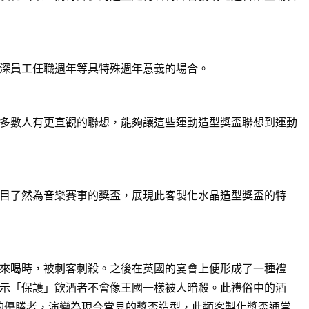
深員工任職週年等具特殊週年意義的場合。
多數人有更直觀的聯想，能夠讓這些運動造型獎盃聯想到運動
目了然為音樂賽事的獎盃，展現此客製化水晶造型獎盃的特
來喝時，被刺客刺殺。之後在英國的宴會上便形成了一種禮
示「保護」飲酒者不會像王國一樣被人暗殺。此禮俗中的酒
賽的優勝者，演變為現今常見的獎盃造型，此類客製化獎盃通常