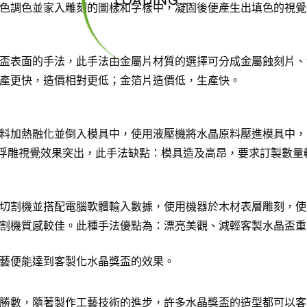
LOADING...
色調色並家入雕刻的圖樣和字樣中，凝固後便產生出填色的視覺
盃表面的手法，此手法由金屬片材質的選擇可分成金屬蝕刻片、
產更快，造價相對更低；金箔片造價低，生產快。
料加熱融化並倒入模具中，使用液壓機將水晶原料壓進模具中，
D浮雕視覺效果突出，此手法缺點：模具造及高昂，要求訂製數量
切割機並搭配電腦軟體輸入數據，使用機器於木材表層雕刻，使
割機質感較佳。此種手法優點為：漂亮美觀、減輕客製水晶盃重
藝便能達到客製化水晶獎盃的效果。
勝數，隨著製作工藝技術的進步，許多水晶獎盃的造型都可以客