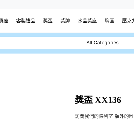
獎座
客製禮品
獎盃
獎牌
水晶獎座
牌匾
壓克
獎盃 XX136
訪問我們的陳列室 額外的