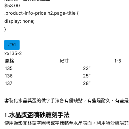
$58.00
.product-info-price h2.page-title {
display: none;
}
打印
xx135-2
風格
尺寸
1-5
135
22″
136
25″
137
28″
客製化水晶獎盃的做字手法各有優缺點，有些是耐久、有些是
1.水晶獎盃噴砂雕刻手法
使用顯影菲林鏤空圖樣或字樣黏至水晶表面，利用噴沙機讓菲