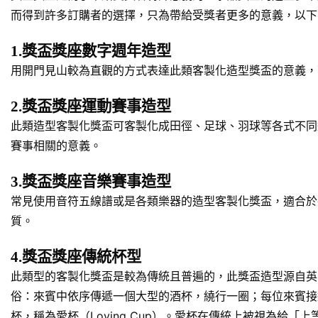
而得到許多訂購者的選擇，只為帶給受獎者更多的意義，以下
1.獎盃獎座數字週年造型
用開門見山較為直觀的方式表達此類客製化造型獎盃的意義，
2.獎盃獎座運動賽事造型
此類造型客製化獎盃可客製化成田徑、足球、羽球等各式不同
賽事相關的意義。
3.獎盃獎座音樂賽事造型
常見使用音符五線譜或是各類樂器的造型客製化獎盃，適合於
質。
4.獎盃獎座傳統杯型
此類型的客製化獎盃是較為傳統且普遍的，此獎盃造型源自英
俗：來賓中依序傳遞一個大型的酒杯，繞行一圈；每位來賓接
杯，稱為愛杯（Loving Cup）。愛杯在傳統上被視為