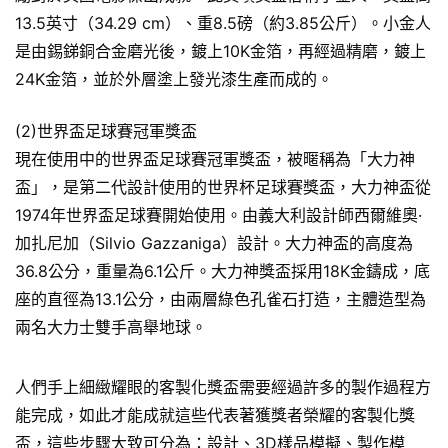
13.5英寸（34.29 cm）、重8.5磅（約3.85公斤）。小金人
是由錫銻銅合金磨光後，鍍上10K金箔，再經過精磨，鍍上
24K金箔，並於外層塗上發光漆生產而成的。
(2)世界盃足球賽冠軍獎盃
現在使用中的世界盃足球賽冠軍獎盃，被暱稱為「大力神
盃」，是第二代設計使用的世界杯足球賽獎盃，大力神盃從
1974年世界盃足球賽開始使用。由義大利設計師西爾維奧·
加扎尼加（Silvio Gazzaniga）設計。大力神盃的高度為
36.8公分，重量為6.1公斤。大力神獎盃採用18K金鑄成，底
座的直徑為13.1公分，由兩層綠色孔雀石打造，主體造型為
兩名大力士雙手高舉地球。
人們手上細緻耀眼的客製化獎盃需要經過許多的製作過程方
能完成，如此才能成就這些代表著獲獎者榮耀的客製化獎
盃，這些步驟大致可分為：設計、3D樣品模擬、製作模