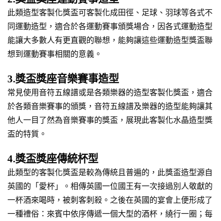
此類造型客製化獎盃可客製化成田徑、足球、羽球等各式不
同運動造型，適合於各運動賽事頒獎場合，因各式運動造型
能讓大多數人有更直觀的聯想，能夠讓這些運動造型獎盃聯
想到運動賽事相關的意義。
3.獎盃獎座音樂賽事造型
常見使用音符五線譜或是各類樂器的造型客製化獎盃，適合
於各類音樂賽事的頒獎，音符五線譜及樂器的造型能夠讓其
他人一目了然為音樂賽事的獎盃，展現此客製化水晶造型獎
盃的特質。
4.獎盃獎座傳統杯型
此類型的客製化獎盃是較為傳統且普遍的，此獎盃造型源自
英國的「愛杯」。相傳英國一位國王有一次接過別人敬獻的
一杯酒來喝時，被刺客刺殺。之後在英國的宴會上便形成了
一種禮俗：來賓中依序傳遞一個大型的酒杯，繞行一圈；每