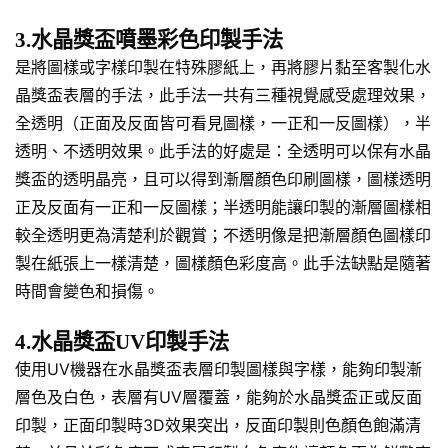
3.水晶獎盃噴墨彩色印製手法
是將圖樣或字樣印製在特殊膠紙上，再將膠片黏至客製化水
晶獎盃表層的手法，此手法一共有三種視覺感受處理效果，
全透明（正面及反面皆可看見圖樣，一正和一反圖樣），半
透明、不透明效果。此手法的好處是：全透明可以保有水晶
獎盃的透明晶亮，且可以得到漸層顏色印刷圖樣，圖樣透明
正及反面有一正和一反圖樣；半透明能讓印製的漸層圖樣相
較全透明更為清楚利於觀賞；不透明像是把漸層顏色圖樣印
製在紙張上一樣清楚，圖樣顏色彩度高。此手法缺點是隨著
時間會變色和損傷。
4.水晶獎盃UV印製手法
使用UV機器在水晶獎盃表層印製圖樣與字樣，能夠印製漸
層色及白色，表層有UV層覆蓋，能夠於水晶獎盃正或反面
印製，正面印製時3D效果突出，反面印製則色顏色飽滿清