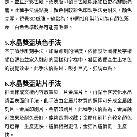
楚。並且於彩色底下或表層印製白色底能讓顏色更為鮮艷亮
麗。此種手法優點為：顏色相較彩色印製手法更耐久，顏色
亮麗，視覺3D感強。缺點為：非同批印製時可能有顏色落
差，白色色準較差可能有毛邊。
5.水晶獎盃填色手法
基于噴砂雕刻手法，加深雕刻的深度，依據設計圖樣及字樣
顏色調色並家入雕刻的圖樣和字樣中，凝固後便產生出填色
的視覺效果。此手法優點是：吸引目光、強調重點。
6.水晶獎盃貼片手法
把圖樣或文樣內容放置於一片金屬片上，再黏至客製化水晶
獎盃表面的手法，此手法由金屬片材質的選擇可分成金屬蝕
刻片、金屬印刷片、金箔印刷片。此種手法優點為：金屬蝕
刻效果及耐久最好，能夠長期收藏；金屬印刷片有較多顏色
可選擇，生產更快，造價相對更低；金箔片造價低，生產
快。