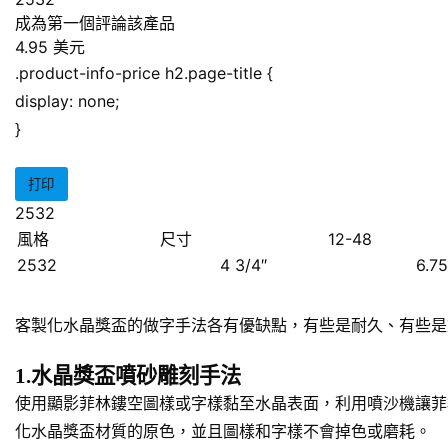
成為第一個評論該產品
4.95 美元
.product-info-price h2.page-title {
display: none;
}
打印
2532
風格
尺寸
12-48
2532
4 3/4″
6.7
客製化水晶獎盃的做字手法各有優缺點，有些是耐久、有些是
1.水晶獎盃噴砂雕刻手法
使用顯影菲林鏤空圖樣或字樣黏至水晶表面，利用噴沙機讓菲
化水晶獎盃材質的原色，並且圖樣和字樣不會掉色或磨耗。