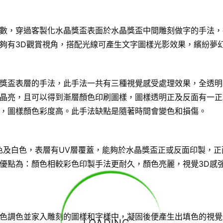
數，穿過客製化水晶獎盃表面於水晶獎盃中間雕刻做字的手法，
夠有3D觀賞視角，搭配光線可產生文字圖樣光影效果，繽紛夢
獎盃表層的手法，此手法一共有三種視覺感受處理效果，全透明
晶亮，且可以得到漸層顏色印刷圖樣，圖樣透明正及反面有一正
，圖樣顏色彩度高。此手法缺點是隨著時間會變色和損傷。
色及白色，表層有UV層覆蓋，能夠於水晶獎盃正或反面印製，正
優點為：顏色相較彩色印製手法更耐久，顏色亮麗，視覺3D感
色調色並家入雕刻的圖樣和字樣中，凝固後便產生出填色的視覺