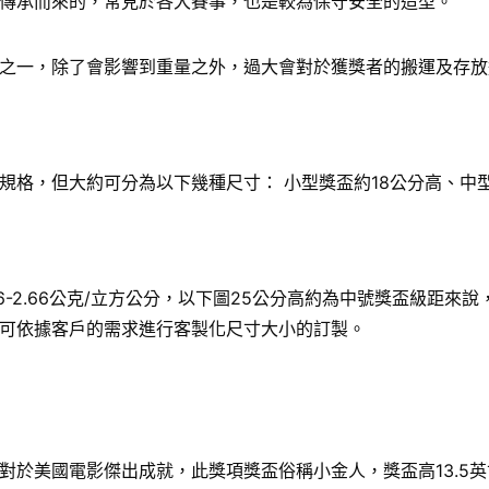
傳承而來的，常見於各大賽事，也是較為保守安全的造型。
之一，除了會影響到重量之外，過大會對於獲獎者的搬運及存放
格，但大約可分為以下幾種尺寸： 小型獎盃約18公分高、中型
6-2.66公克/立方公分，以下圖25公分高約為中號獎盃級距
可依據客戶的需求進行客製化尺寸大小的訂製。
國電影傑出成就，此獎項獎盃俗稱小金人，獎盃高13.5英寸（34