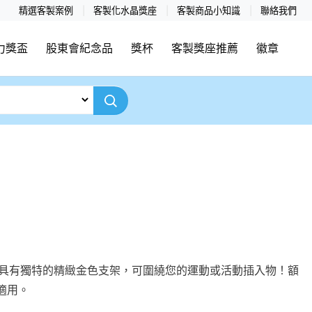
精選客製案例
客製化水晶獎座
客製商品小知識
聯絡我們
力獎盃
股東會紀念品
獎杯
客製獎座推薦
徽章
Sculpture 具有獨特的精緻金色支架，可圍繞您的運動或活動插入物！額
適用。