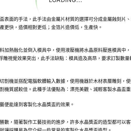
LOADING...
盃表面的手法，此手法由金屬片材質的選擇可分成金屬蝕刻片、
產更快，造價相對更低；金箔片造價低，生產快。
料加熱融化並倒入模具中，使用液壓機將水晶原料壓進模具中，
D浮雕視覺效果突出，此手法缺點：模具造及高昂，要求訂製數量
切割機並搭配電腦軟體輸入數據，使用機器於木材表層雕刻，使
割機質感較佳。此種手法優點為：漂亮美觀、減輕客製水晶盃重
藝便能達到客製化水晶獎盃的效果。
勝數，隨著製作工藝技術的進步，許多水晶獎盃的造型都可以客
就讓採購易為您介紹一些常見的客製化水晶獎盃造型。