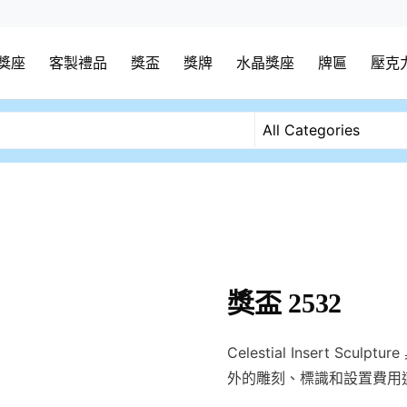
獎座
客製禮品
獎盃
獎牌
水晶獎座
牌匾
壓克
獎盃 2532
Celestial Insert 
外的雕刻、標識和設置費用