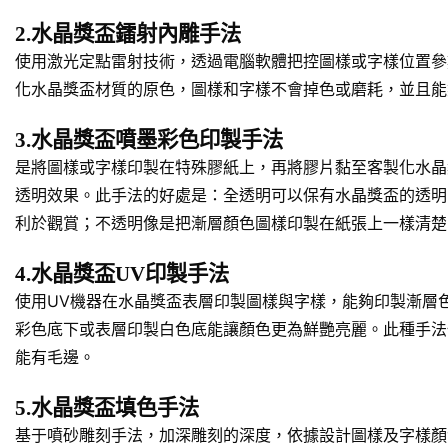
2.水晶獎盃鐳射內雕手法
使用激光定點雷射技術，透過電腦軟體把控圖樣或字樣位置參
化水晶獎盃材質的原色，圖樣和字樣不會掉色或磨耗，並且能
3.水晶獎盃噴墨彩色印製手法
是將圖樣或字樣印製在特殊膠紙上，再將膠片黏至客製化水晶
透明效果。此手法的好處是：全透明可以保有水晶獎盃的透明
利於觀賞；不透明像是把漸層顏色圖樣印製在紙張上一樣清楚
4.水晶獎盃UV印製手法
使用UV機器在水晶獎盃表層印製圖樣與字樣，能夠印製漸層
彩色底下或表層印製白色底能讓顏色更為鮮艷亮麗。此種手法
能有毛邊。
5.水晶獎盃填色手法
基于噴砂雕刻手法，加深雕刻的深度，依據設計圖樣及字樣顏