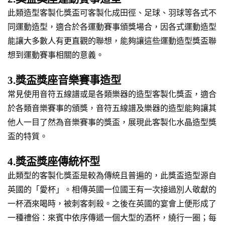
此類造型客製化獎盃可客製化成田徑、足球、羽球等各式不
同運動造型，適合於各運動賽事頒獎場合，因各式運動造型
能讓大多數人有更直觀的聯想，能夠讓這些運動造型獎盃聯
想到運動賽事相關的意義。
3.獎盃獎座音樂賽事造型
常見使用音符五線譜或是各類樂器的造型客製化獎盃，適合
於各類音樂賽事的頒獎，音符五線譜及樂器的造型能夠讓其
他人一目了然為音樂賽事的獎盃，展現此客製化水晶造型獎
盃的特質。
4.獎盃獎座傳統杯型
此類型的客製化獎盃是較為傳統且普遍的，此獎盃造型源自
英國的「愛杯」。相傳英國一位國王有一次接過別人敬獻的
一杯酒來喝時，被刺客刺殺。之後在英國的宴會上便形成了
一種禮俗：來賓中依序傳遞一個大型的酒杯，繞行一圈；每