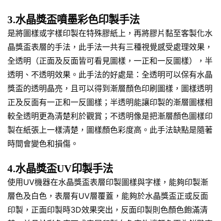
3.水晶獎盃噴墨彩色印製手法
是將圖樣或字樣印製在特殊膠紙上，再將膠片黏至客製化水
晶獎盃表層的手法，此手法一共有三種視覺感受處理效果，
全透明（正面及反面皆可看見圖樣，一正和一反圖樣），半
透明、不透明效果。此手法的好處是：全透明可以保有水晶
獎盃的透明晶亮，且可以得到漸層顏色印刷圖樣，圖樣透明
正及反面有一正和一反圖樣；半透明能讓印製的漸層圖樣相
較全透明更為清楚利於觀賞；不透明像是把漸層顏色圖樣印
製在紙張上一樣清楚，圖樣顏色彩度高。此手法缺點是隨著
時間會變色和損傷。
4.水晶獎盃UV印製手法
使用UV機器在水晶獎盃表層印製圖樣與字樣，能夠印製漸
層色及白色，表層有UV層覆蓋，能夠於水晶獎盃正或反面
印製，正面印製時3D效果突出，反面印製則色顏色飽滿清