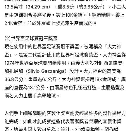
13.5英寸（34.29 cm）、重8.5磅（約3.85公斤）。小金人
是由錫銻銅合金磨光後，鍍上10K金箔，再經過精磨，鍍上
24K金箔，並於外層塗上發光漆生產而成的。
(2)世界盃足球賽冠軍獎盃
現在使用中的世界盃足球賽冠軍獎盃，被暱稱為「大力神
盃」，是第二代設計使用的世界杯足球賽獎盃，大力神盃從
1974年世界盃足球賽開始使用。由義大利設計師西爾維奧·
加扎尼加（Silvio Gazzaniga）設計。大力神盃的高度為
36.8公分，重量為6.1公斤。大力神獎盃採用18K金鑄成，底
座的直徑為13.1公分，由兩層綠色孔雀石打造，主體造型為
兩名大力士雙手高舉地球。
人們手上細緻耀眼的客製化獎盃需要經過許多的製作過程方
能完成，如此才能成就這些代表著獲獎者榮耀的客製化獎
盃，這些步驟大致可分為：設計、3D樣品模擬、製作模