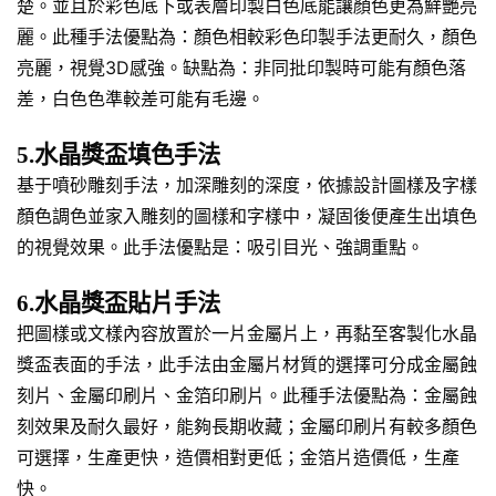
楚。並且於彩色底下或表層印製白色底能讓顏色更為鮮艷亮
麗。此種手法優點為：顏色相較彩色印製手法更耐久，顏色
亮麗，視覺3D感強。缺點為：非同批印製時可能有顏色落
差，白色色準較差可能有毛邊。
5.水晶獎盃填色手法
基于噴砂雕刻手法，加深雕刻的深度，依據設計圖樣及字樣
顏色調色並家入雕刻的圖樣和字樣中，凝固後便產生出填色
的視覺效果。此手法優點是：吸引目光、強調重點。
6.水晶獎盃貼片手法
把圖樣或文樣內容放置於一片金屬片上，再黏至客製化水晶
獎盃表面的手法，此手法由金屬片材質的選擇可分成金屬蝕
刻片、金屬印刷片、金箔印刷片。此種手法優點為：金屬蝕
刻效果及耐久最好，能夠長期收藏；金屬印刷片有較多顏色
可選擇，生產更快，造價相對更低；金箔片造價低，生產
快。