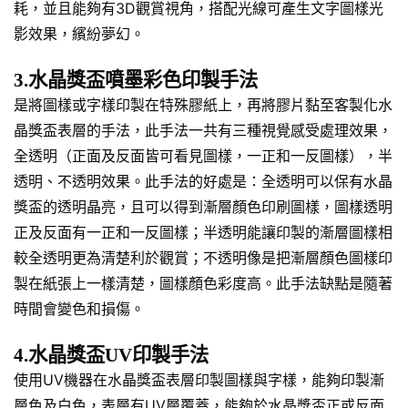
耗，並且能夠有3D觀賞視角，搭配光線可產生文字圖樣光
影效果，繽紛夢幻。
3.水晶獎盃噴墨彩色印製手法
是將圖樣或字樣印製在特殊膠紙上，再將膠片黏至客製化水
晶獎盃表層的手法，此手法一共有三種視覺感受處理效果，
全透明（正面及反面皆可看見圖樣，一正和一反圖樣），半
透明、不透明效果。此手法的好處是：全透明可以保有水晶
獎盃的透明晶亮，且可以得到漸層顏色印刷圖樣，圖樣透明
正及反面有一正和一反圖樣；半透明能讓印製的漸層圖樣相
較全透明更為清楚利於觀賞；不透明像是把漸層顏色圖樣印
製在紙張上一樣清楚，圖樣顏色彩度高。此手法缺點是隨著
時間會變色和損傷。
4.水晶獎盃UV印製手法
使用UV機器在水晶獎盃表層印製圖樣與字樣，能夠印製漸
層色及白色，表層有UV層覆蓋，能夠於水晶獎盃正或反面