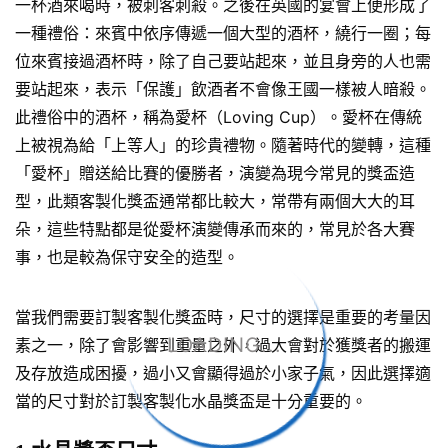
一杯酒來喝時，被刺客刺殺。之後在英國的宴會上便形成了
一種禮俗：來賓中依序傳遞一個大型的酒杯，繞行一圈；每
位來賓接過酒杯時，除了自己要站起來，並且身旁的人也需
要站起來，表示「保護」飲酒者不會像王國一樣被人暗殺。
此禮俗中的酒杯，稱為愛杯（Loving Cup）。愛杯在傳統
上被視為給「上等人」的珍貴禮物。隨著時代的變轉，這種
「愛杯」贈送給比賽的優勝者，演變為現今常見的獎盃造
型，此類客製化獎盃通常都比較大，常帶有兩個大大的耳
朵，這些特點都是從愛杯演變傳承而來的，常見於各大賽
事，也是較為保守安全的造型。
當我們需要訂製客製化獎盃時，尺寸的選擇是重要的考量因
LOADING...
素之一，除了會影響到重量之外，過大會對於獲獎者的搬運
及存放造成困擾，過小又會顯得過於小家子氣，因此選擇適
當的尺寸對於訂製客製化水晶獎盃是十分重要的。