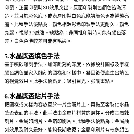
印製，正面印製時3D效果突出，反面印製則色顏色飽滿清
楚。並且於彩色底下或表層印製白色底能讓顏色更為鮮艷亮
麗。此種手法優點為：顏色相較彩色印製手法更耐久，顏色
亮麗，視覺3D感強。缺點為：非同批印製時可能有顏色落
差，白色色準較差可能有毛邊。
5.水晶獎盃填色手法
基于噴砂雕刻手法，加深雕刻的深度，依據設計圖樣及字樣
顏色調色並家入雕刻的圖樣和字樣中，凝固後便產生出填色
的視覺效果。此手法優點是：吸引目光、強調重點。
6.水晶獎盃貼片手法
把圖樣或文樣內容放置於一片金屬片上，再黏至客製化水晶
獎盃表面的手法，此手法由金屬片材質的選擇可分成金屬蝕
刻片、金屬印刷片、金箔印刷片。此種手法優點為：金屬蝕
刻效果及耐久最好，能夠長期收藏；金屬印刷片有較多顏色