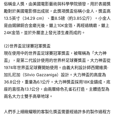
俗稱金人獎，由美國電影藝術與科學學院頒發，用於表揚獎
勵對於美國電影傑出成就，此獎項獎盃俗稱小金人，獎盃高
13.5英寸（34.29 cm）、重8.5磅（約3.85公斤）。小金人
是由錫銻銅合金磨光後，鍍上10K金箔，再經過精磨，鍍上
24K金箔，並於外層塗上發光漆生產而成的。
(2)世界盃足球賽冠軍獎盃
現在使用中的世界盃足球賽冠軍獎盃，被暱稱為「大力神
盃」，是第二代設計使用的世界杯足球賽獎盃，大力神盃從
1974年世界盃足球賽開始使用。由義大利設計師西爾維奧·
加扎尼加（Silvio Gazzaniga）設計。大力神盃的高度為
36.8公分，重量為6.1公斤。大力神獎盃採用18K金鑄成，底
座的直徑為13.1公分，由兩層綠色孔雀石打造，主體造型為
兩名大力士雙手高舉地球。
人們手上細緻耀眼的客製化獎盃需要經過許多的製作過程方