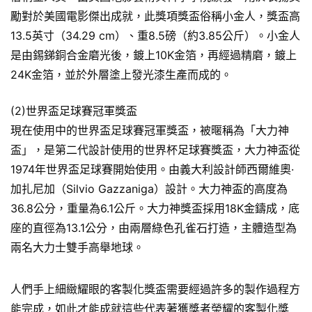
勵對於美國電影傑出成就，此獎項獎盃俗稱小金人，獎盃高
13.5英寸（34.29 cm）、重8.5磅（約3.85公斤）。小金人
是由錫銻銅合金磨光後，鍍上10K金箔，再經過精磨，鍍上
24K金箔，並於外層塗上發光漆生產而成的。
(2)世界盃足球賽冠軍獎盃
現在使用中的世界盃足球賽冠軍獎盃，被暱稱為「大力神
盃」，是第二代設計使用的世界杯足球賽獎盃，大力神盃從
1974年世界盃足球賽開始使用。由義大利設計師西爾維奧·
加扎尼加（Silvio Gazzaniga）設計。大力神盃的高度為
36.8公分，重量為6.1公斤。大力神獎盃採用18K金鑄成，底
座的直徑為13.1公分，由兩層綠色孔雀石打造，主體造型為
兩名大力士雙手高舉地球。
人們手上細緻耀眼的客製化獎盃需要經過許多的製作過程方
能完成，如此才能成就這些代表著獲獎者榮耀的客製化獎