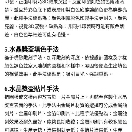
印製，正面印製時3D效果突出，反面印製則色顏色飽滿清
楚。並且於彩色底下或表層印製白色底能讓顏色更為鮮艷亮
麗。此種手法優點為：顏色相較彩色印製手法更耐久，顏色
亮麗，視覺3D感強。缺點為：非同批印製時可能有顏色落
差，白色色準較差可能有毛邊。
5.水晶獎盃填色手法
基于噴砂雕刻手法，加深雕刻的深度，依據設計圖樣及字樣
顏色調色並家入雕刻的圖樣和字樣中，凝固後便產生出填色
的視覺效果。此手法優點是：吸引目光、強調重點。
6.水晶獎盃貼片手法
把圖樣或文樣內容放置於一片金屬片上，再黏至客製化水晶
獎盃表面的手法，此手法由金屬片材質的選擇可分成金屬蝕
刻片、金屬印刷片、金箔印刷片。此種手法優點為：金屬蝕
刻效果及耐久最好，能夠長期收藏；金屬印刷片有較多顏色
可選擇，生產更快，造價相對更低；金箔片造價低，生產