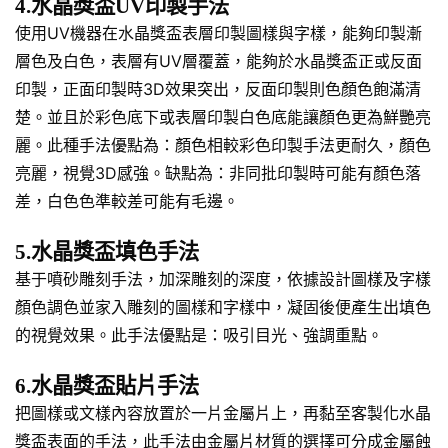
4.水晶獎盃UV印製手法
使用UV機器在水晶獎盃表層印製圖樣與字樣，能夠印製漸
層色及白色，表層有UV層覆蓋，能夠於水晶獎盃正或反面
印製，正面印製時3D效果突出，反面印製則色顏色飽滿清
楚。並且於彩色底下或表層印製白色底能讓顏色更為鮮艷亮
麗。此種手法優點為：顏色相較彩色印製手法更耐久，顏色
亮麗，視覺3D感強。缺點為：非同批印製時可能有顏色落
差，白色色準較差可能有毛邊。
5.水晶獎盃填色手法
基于噴砂雕刻手法，加深雕刻的深度，依據設計圖樣及字樣
顏色調色並家入雕刻的圖樣和字樣中，凝固後便產生出填色
的視覺效果。此手法優點是：吸引目光、強調重點。
6.水晶獎盃貼片手法
把圖樣或文樣內容放置於一片金屬片上，再黏至客製化水晶
獎盃表面的手法，此手法由金屬片材質的選擇可分成金屬蝕