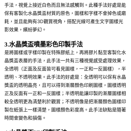
手法，視覺上接近白色而且無法感觸到。此種手法好處是能
保有客製化水晶獎盃材質的原色，圖樣和字樣不會掉色或磨
耗，並且能夠有3D觀賞視角，搭配光線可產生文字圖樣光
影效果，繽紛夢幻。
3.水晶獎盃噴墨彩色印製手法
是將圖樣或字樣印製在特殊膠紙上，再將膠片黏至客製化水
晶獎盃表層的手法，此手法一共有三種視覺感受處理效果，
全透明（正面及反面皆可看見圖樣，一正和一反圖樣），半
透明、不透明效果。此手法的好處是：全透明可以保有水晶
獎盃的透明晶亮，且可以得到漸層顏色印刷圖樣，圖樣透明
正及反面有一正和一反圖樣；半透明能讓印製的漸層圖樣相
較全透明更為清楚利於觀賞；不透明像是把漸層顏色圖樣印
製在紙張上一樣清楚，圖樣顏色彩度高。此手法缺點是隨著
時間會變色和損傷。