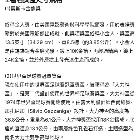
(1)奧斯卡金像獎
俗稱金人獎，由美國電影藝術與科學學院頒發，用於表揚獎
勵對於美國電影傑出成就，此獎項獎盃俗稱小金人，獎盃高
13.5英寸（34.29 cm）、重8.5磅（約3.85公斤）。小金人
是由錫銻銅合金磨光後，鍍上10K金箔，再經過精磨，鍍上
24K金箔，並於外層塗上發光漆生產而成的。
(2)世界盃足球賽冠軍獎盃
現在使用中的世界盃足球賽冠軍獎盃，被暱稱為「大力神
盃」，是第二代設計使用的世界杯足球賽獎盃，大力神盃從
1974年世界盃足球賽開始使用。由義大利設計師西爾維奧·
加扎尼加（Silvio Gazzaniga）設計。大力神盃的高度為
36.8公分，重量為6.1公斤。大力神獎盃採用18K金鑄成，底
座的直徑為13.1公分，由兩層綠色孔雀石打造，主體造型為
兩名大力士雙手高舉地球。