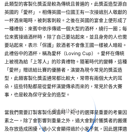
此類型的客製化獎盃是較為傳統且普遍的，此獎盃造型源自
英國的「愛杯」。相傳英國一位國王有一次接過別人敬獻的
一杯酒來喝時，被刺客刺殺。之後在英國的宴會上便形成了
一種禮俗：來賓中依序傳遞一個大型的酒杯，繞行一圈；每
位來賓接過酒杯時，除了自己要站起來，並且身旁的人也需
要站起來，表示「保護」飲酒者不會像王國一樣被人暗殺。
此禮俗中的酒杯，稱為愛杯（Loving Cup）。愛杯在傳統
上被視為給「上等人」的珍貴禮物。隨著時代的變轉，這種
「愛杯」贈送給比賽的優勝者，演變為現今常見的獎盃造
型，此類客製化獎盃通常都比較大，常帶有兩個大大的耳
朵，這些特點都是從愛杯演變傳承而來的，常見於各大賽
事，也是較為保守安全的造型。
LOADING...
當我們需要訂製客製化獎盃時，尺寸的選擇是重要的考量因
素之一，除了會影響到重量之外，過大會對於獲獎者的搬運
及存放造成困擾，過小又會顯得過於小家子氣，因此選擇適