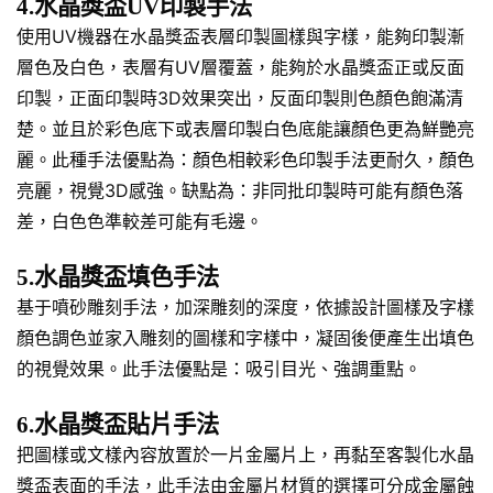
4.水晶獎盃UV印製手法
使用UV機器在水晶獎盃表層印製圖樣與字樣，能夠印製漸
層色及白色，表層有UV層覆蓋，能夠於水晶獎盃正或反面
印製，正面印製時3D效果突出，反面印製則色顏色飽滿清
楚。並且於彩色底下或表層印製白色底能讓顏色更為鮮艷亮
麗。此種手法優點為：顏色相較彩色印製手法更耐久，顏色
亮麗，視覺3D感強。缺點為：非同批印製時可能有顏色落
差，白色色準較差可能有毛邊。
5.水晶獎盃填色手法
基于噴砂雕刻手法，加深雕刻的深度，依據設計圖樣及字樣
顏色調色並家入雕刻的圖樣和字樣中，凝固後便產生出填色
的視覺效果。此手法優點是：吸引目光、強調重點。
6.水晶獎盃貼片手法
把圖樣或文樣內容放置於一片金屬片上，再黏至客製化水晶
獎盃表面的手法，此手法由金屬片材質的選擇可分成金屬蝕