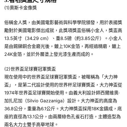
(1)奧斯卡金像獎
俗稱金人獎，由美國電影藝術與科學學院頒發，用於表揚獎
勵對於美國電影傑出成就，此獎項獎盃俗稱小金人，獎盃高
13.5英寸（34.29 cm）、重8.5磅（約3.85公斤）。小金人
是由錫銻銅合金磨光後，鍍上10K金箔，再經過精磨，鍍上
24K金箔，並於外層塗上發光漆生產而成的。
(2)世界盃足球賽冠軍獎盃
現在使用中的世界盃足球賽冠軍獎盃，被暱稱為「大力神
盃」，是第二代設計使用的世界杯足球賽獎盃，大力神盃從
1974年世界盃足球賽開始使用。由義大利設計師西爾維奧·
加扎尼加（Silvio Gazzaniga）設計。大力神盃的高度為
36.8公分，重量為6.1公斤。大力神獎盃採用18K金鑄成，底
座的直徑為13.1公分，由兩層綠色孔雀石打造，主體造型為
兩名大力士雙手高舉地球。