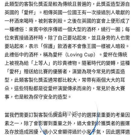
此類型的客製化獎盃是較為傳統且普遍的，此獎盃造型源自
英國的「愛杯」。相傳英國一位國王有一次接過別人敬獻的
一杯酒來喝時，被刺客刺殺。之後在英國的宴會上便形成了
一種禮俗：來賓中依序傳遞一個大型的酒杯，繞行一圈；每
位來賓接過酒杯時，除了自己要站起來，並且身旁的人也需
要站起來，表示「保護」飲酒者不會像王國一樣被人暗殺。
此禮俗中的酒杯，稱為愛杯（Loving Cup）。愛杯在傳統
上被視為給「上等人」的珍貴禮物。隨著時代的變轉，這種
「愛杯」贈送給比賽的優勝者，演變為現今常見的獎盃造
型，此類客製化獎盃通常都比較大，常帶有兩個大大的耳
朵，這些特點都是從愛杯演變傳承而來的，常見於各大賽
事，也是較為保守安全的造型。
LOADING...
當我們需要訂製客製化獎盃時，尺寸的選擇是重要的考量因
素之一，除了會影響到重量之外，過大會對於獲獎者的搬運
及存放造成困擾，過小又會顯得過於小家子氣，因此選擇適