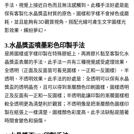
手法，視覺上接近白色而且無法感觸到。此種手法好處是能
保有客製化水晶獎盃材質的原色，圖樣和字樣不會掉色或磨
耗，並且能夠有3D觀賞視角，搭配光線可產生文字圖樣光
影效果，繽紛夢幻。
3.水晶獎盃噴墨彩色印製手法
是將圖樣或字樣印製在特殊膠紙上，再將膠片黏至客製化水
晶獎盃表層的手法，此手法一共有三種視覺感受處理效果，
全透明（正面及反面皆可看見圖樣，一正和一反圖樣），半
透明、不透明效果。此手法的好處是：全透明可以保有水晶
獎盃的透明晶亮，且可以得到漸層顏色印刷圖樣，圖樣透明
正及反面有一正和一反圖樣；半透明能讓印製的漸層圖樣相
較全透明更為清楚利於觀賞；不透明像是把漸層顏色圖樣印
製在紙張上一樣清楚，圖樣顏色彩度高。此手法缺點是隨著
時間會變色和損傷。