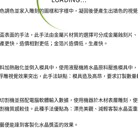
LOADING...
色調色並家入雕刻的圖樣和字樣中，凝固後便產生出填色的視覺
盃表面的手法，此手法由金屬片材質的選擇可分成金屬蝕刻片、
產更快，造價相對更低；金箔片造價低，生產快。
料加熱融化並倒入模具中，使用液壓機將水晶原料壓進模具中，
D浮雕視覺效果突出，此手法缺點：模具造及高昂，要求訂製數量
切割機並搭配電腦軟體輸入數據，使用機器於木材表層雕刻，使
割機質感較佳。此種手法優點為：漂亮美觀、減輕客製水晶盃重
藝便能達到客製化水晶獎盃的效果。