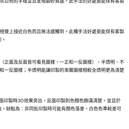
灰白色的字樣並且呈現磨砂質感。此手法的好處是能保有客製
視覺上接近白色而且無法感觸到。此種手法好處是能保有客製
幻。
（正面及反面皆可看見圖樣，一正和一反圖樣），半透明、不
和一反圖樣；半透明能讓印製的漸層圖樣相較全透明更為清楚
面印製時3D效果突出，反面印製則色顏色飽滿清楚。並且於
強。缺點為：非同批印製時可能有顏色落差，白色色準較差可