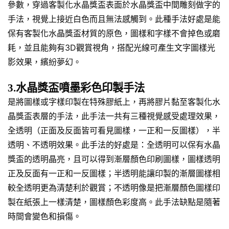
參數，穿過客製化水晶獎盃表面於水晶獎盃中間雕刻做字的
手法，視覺上接近白色而且無法感觸到。此種手法好處是能
保有客製化水晶獎盃材質的原色，圖樣和字樣不會掉色或磨
耗，並且能夠有3D觀賞視角，搭配光線可產生文字圖樣光
影效果，繽紛夢幻。
3.水晶獎盃噴墨彩色印製手法
是將圖樣或字樣印製在特殊膠紙上，再將膠片黏至客製化水
晶獎盃表層的手法，此手法一共有三種視覺感受處理效果，
全透明（正面及反面皆可看見圖樣，一正和一反圖樣），半
透明、不透明效果。此手法的好處是：全透明可以保有水晶
獎盃的透明晶亮，且可以得到漸層顏色印刷圖樣，圖樣透明
正及反面有一正和一反圖樣；半透明能讓印製的漸層圖樣相
較全透明更為清楚利於觀賞；不透明像是把漸層顏色圖樣印
製在紙張上一樣清楚，圖樣顏色彩度高。此手法缺點是隨著
時間會變色和損傷。