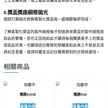
上之金屬質感，或上蠟使金屬獎盃表面光澤呈現更佳。
8.獎盃獎座細修拋光
細部打磨拋光修飾客製化獎盃每一處細節後即完成。
了解客製化獎盃的製作過程後才知道原來獎盃的製作過程是
如此的繁複，但也正因為如此才顯得每個獲獎者手上的獎盃
是如此珍貴，也顯得這份實質的榮耀是如此來之不易並且深
具紀念意義，值得珍藏並且記住獲獎那刻的光榮與喜悅。
相關商品
獎牌414SB
獎牌95rb
查看內容
查看內容