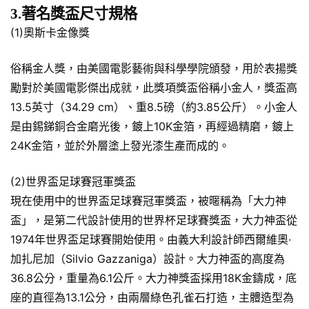
3.著名獎盃尺寸規格
(1)奧斯卡金像獎
俗稱金人獎，由美國電影藝術與科學學院頒發，用於表揚獎
勵對於美國電影傑出成就，此獎項獎盃俗稱小金人，獎盃高
13.5英寸（34.29 cm）、重8.5磅（約3.85公斤）。小金人
是由錫銻銅合金磨光後，鍍上10K金箔，再經過精磨，鍍上
24K金箔，並於外層塗上發光漆生產而成的。
(2)世界盃足球賽冠軍獎盃
現在使用中的世界盃足球賽冠軍獎盃，被暱稱為「大力神
盃」，是第二代設計使用的世界杯足球賽獎盃，大力神盃從
1974年世界盃足球賽開始使用。由義大利設計師西爾維奧·
加扎尼加（Silvio Gazzaniga）設計。大力神盃的高度為
36.8公分，重量為6.1公斤。大力神獎盃採用18K金鑄成，底
座的直徑為13.1公分，由兩層綠色孔雀石打造，主體造型為