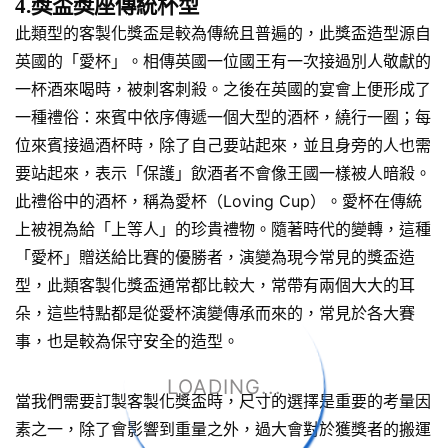
4.獎盃獎座傳統杯型
此類型的客製化獎盃是較為傳統且普遍的，此獎盃造型源自
英國的「愛杯」。相傳英國一位國王有一次接過別人敬獻的
一杯酒來喝時，被刺客刺殺。之後在英國的宴會上便形成了
一種禮俗：來賓中依序傳遞一個大型的酒杯，繞行一圈；每
位來賓接過酒杯時，除了自己要站起來，並且身旁的人也需
要站起來，表示「保護」飲酒者不會像王國一樣被人暗殺。
此禮俗中的酒杯，稱為愛杯（Loving Cup）。愛杯在傳統
上被視為給「上等人」的珍貴禮物。隨著時代的變轉，這種
「愛杯」贈送給比賽的優勝者，演變為現今常見的獎盃造
型，此類客製化獎盃通常都比較大，常帶有兩個大大的耳
朵，這些特點都是從愛杯演變傳承而來的，常見於各大賽
事，也是較為保守安全的造型。
LOADING...
當我們需要訂製客製化獎盃時，尺寸的選擇是重要的考量因
素之一，除了會影響到重量之外，過大會對於獲獎者的搬運