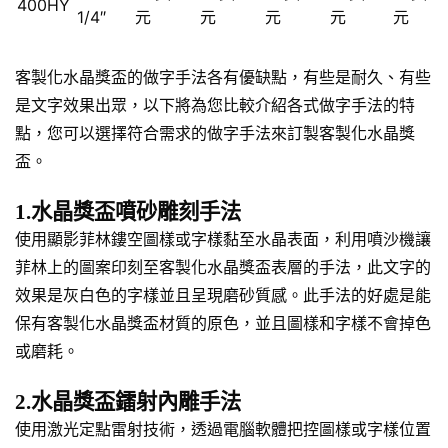
400HY
1/4″
元
元
元
元
元
客製化水晶獎盃的做字手法各有優缺點，有些是耐久、有些
是文字效果出眾，以下將為您比較介紹各式做字手法的特
點，您可以選擇符合需求的做字手法來訂製客製化水晶獎
盃。
1.水晶獎盃噴砂雕刻手法
使用顯影菲林鏤空圖樣或字樣黏至水晶表面，利用噴沙機讓
菲林上的圖案印刻至客製化水晶獎盃表層的手法，此文字的
效果是灰白色的字樣並且呈現磨砂質感。此手法的好處是能
保有客製化水晶獎盃材質的原色，並且圖樣和字樣不會掉色
或磨耗。
2.水晶獎盃鐳射內雕手法
使用激光定點雷射技術，透過電腦軟體把控圖樣或字樣位置