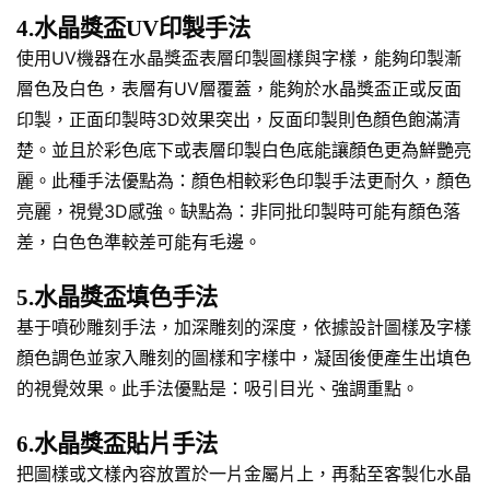
4.水晶獎盃UV印製手法
使用UV機器在水晶獎盃表層印製圖樣與字樣，能夠印製漸
層色及白色，表層有UV層覆蓋，能夠於水晶獎盃正或反面
印製，正面印製時3D效果突出，反面印製則色顏色飽滿清
楚。並且於彩色底下或表層印製白色底能讓顏色更為鮮艷亮
麗。此種手法優點為：顏色相較彩色印製手法更耐久，顏色
亮麗，視覺3D感強。缺點為：非同批印製時可能有顏色落
差，白色色準較差可能有毛邊。
5.水晶獎盃填色手法
基于噴砂雕刻手法，加深雕刻的深度，依據設計圖樣及字樣
顏色調色並家入雕刻的圖樣和字樣中，凝固後便產生出填色
的視覺效果。此手法優點是：吸引目光、強調重點。
6.水晶獎盃貼片手法
把圖樣或文樣內容放置於一片金屬片上，再黏至客製化水晶