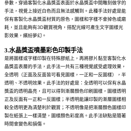
參數，穿過客製化水晶獎盃表面於水晶獎盃中間雕刻做字的
手法，視覺上接近白色而且無法感觸到。此種手法好處是能
保有客製化水晶獎盃材質的原色，圖樣和字樣不會掉色或磨
耗，並且能夠有3D觀賞視角，搭配光線可產生文字圖樣光
影效果，繽紛夢幻。
3.水晶獎盃噴墨彩色印製手法
是將圖樣或字樣印製在特殊膠紙上，再將膠片黏至客製化水
晶獎盃表層的手法，此手法一共有三種視覺感受處理效果，
全透明（正面及反面皆可看見圖樣，一正和一反圖樣），半
透明、不透明效果。此手法的好處是：全透明可以保有水晶
獎盃的透明晶亮，且可以得到漸層顏色印刷圖樣，圖樣透明
正及反面有一正和一反圖樣；半透明能讓印製的漸層圖樣相
較全透明更為清楚利於觀賞；不透明像是把漸層顏色圖樣印
製在紙張上一樣清楚，圖樣顏色彩度高。此手法缺點是隨著
時間會變色和損傷。