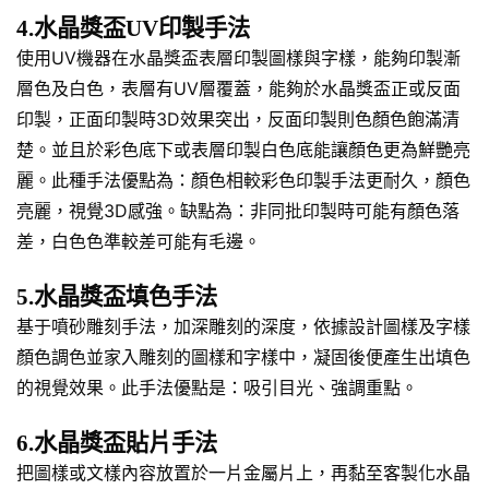
4.水晶獎盃UV印製手法
使用UV機器在水晶獎盃表層印製圖樣與字樣，能夠印製漸
層色及白色，表層有UV層覆蓋，能夠於水晶獎盃正或反面
印製，正面印製時3D效果突出，反面印製則色顏色飽滿清
楚。並且於彩色底下或表層印製白色底能讓顏色更為鮮艷亮
麗。此種手法優點為：顏色相較彩色印製手法更耐久，顏色
亮麗，視覺3D感強。缺點為：非同批印製時可能有顏色落
差，白色色準較差可能有毛邊。
5.水晶獎盃填色手法
基于噴砂雕刻手法，加深雕刻的深度，依據設計圖樣及字樣
顏色調色並家入雕刻的圖樣和字樣中，凝固後便產生出填色
的視覺效果。此手法優點是：吸引目光、強調重點。
6.水晶獎盃貼片手法
把圖樣或文樣內容放置於一片金屬片上，再黏至客製化水晶