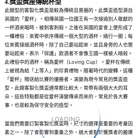
4.獎盃獎座傳統杯型
此類型的客製化獎盃是較為傳統且普遍的，此獎盃造型源自
英國的「愛杯」。相傳英國一位國王有一次接過別人敬獻的
一杯酒來喝時，被刺客刺殺。之後在英國的宴會上便形成了
一種禮俗：來賓中依序傳遞一個大型的酒杯，繞行一圈；每
位來賓接過酒杯時，除了自己要站起來，並且身旁的人也需
要站起來，表示「保護」飲酒者不會像王國一樣被人暗殺。
此禮俗中的酒杯，稱為愛杯（Loving Cup）。愛杯在傳統
上被視為給「上等人」的珍貴禮物。隨著時代的變轉，這種
「愛杯」贈送給比賽的優勝者，演變為現今常見的獎盃造
型，此類客製化獎盃通常都比較大，常帶有兩個大大的耳
朵，這些特點都是從愛杯演變傳承而來的，常見於各大賽
事，也是較為保守安全的造型。
LOADING...
當我們需要訂製客製化獎盃時，尺寸的選擇是重要的考量因
素之一，除了會影響到重量之外，過大會對於獲獎者的搬運