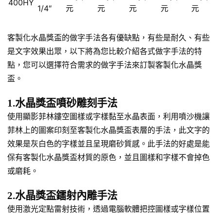
400HY
1/4″
元
元
元
元
元
客製化水晶獎盃的做字手法各有優缺點，有些是耐久、有些
是文字效果出眾，以下將為您比較介紹各式做字手法的特
點，您可以選擇符合需求的做字手法來訂製客製化水晶獎
盃。
1.水晶獎盃噴砂雕刻手法
使用顯影菲林鏤空圖樣或字樣黏至水晶表面，利用噴沙機讓
菲林上的圖案印刻至客製化水晶獎盃表層的手法，此文字的
效果是灰白色的字樣並且呈現磨砂質感。此手法的好處是能
保有客製化水晶獎盃材質的原色，並且圖樣和字樣不會掉色
或磨耗。
2.水晶獎盃鐳射內雕手法
使用激光定點雷射技術，透過電腦軟體把控圖樣或字樣位置