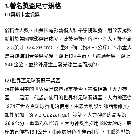
3.著名獎盃尺寸規格
(1)奧斯卡金像獎
俗稱金人獎，由美國電影藝術與科學學院頒發，用於表揚獎
勵對於美國電影傑出成就，此獎項獎盃俗稱小金人，獎盃高
13.5英寸（34.29 cm）、重8.5磅（約3.85公斤）。小金人
是由錫銻銅合金磨光後，鍍上10K金箔，再經過精磨，鍍上
24K金箔，並於外層塗上發光漆生產而成的。
(2)世界盃足球賽冠軍獎盃
現在使用中的世界盃足球賽冠軍獎盃，被暱稱為「大力神
盃」，是第二代設計使用的世界杯足球賽獎盃，大力神盃從
1974年世界盃足球賽開始使用。由義大利設計師西爾維奧·
加扎尼加（Silvio Gazzaniga）設計。大力神盃的高度為
36.8公分，重量為6.1公斤。大力神獎盃採用18K金鑄成，底
座的直徑為13.1公分，由兩層綠色孔雀石打造，主體造型為