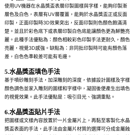
使用UV機器在水晶獎盃表層印製圖樣與字樣，能夠印製漸
層色及白色，表層有UV層覆蓋，能夠於水晶獎盃正或反面
印製，正面印製時3D效果突出，反面印製則色顏色飽滿清
楚。並且於彩色底下或表層印製白色底能讓顏色更為鮮艷亮
麗。此種手法優點為：顏色相較彩色印製手法更耐久，顏色
亮麗，視覺3D感強。缺點為：非同批印製時可能有顏色落
差，白色色準較差可能有毛邊。
5.水晶獎盃填色手法
基于噴砂雕刻手法，加深雕刻的深度，依據設計圖樣及字樣
顏色調色並家入雕刻的圖樣和字樣中，凝固後便產生出填色
的視覺效果。此手法優點是：吸引目光、強調重點。
6.水晶獎盃貼片手法
把圖樣或文樣內容放置於一片金屬片上，再黏至客製化水晶
獎盃表面的手法，此手法由金屬片材質的選擇可分成金屬蝕