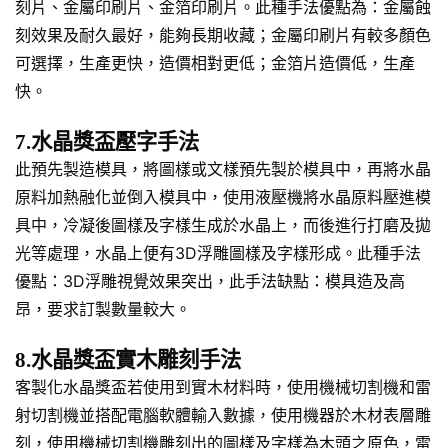
刻片、金屬印刷片、金箔印刷片。此種手法優點為：金屬蝕
刻效果及耐久最好，能夠長期收藏；金屬印刷片有較多顏色
可選擇，生產更快，造價相對更低；金箔片造價低，生產
快。
7.水晶獎盃壓字手法
此預先製造模具，將圖樣或文樣預先製於模具中，再將水晶
原料加熱融化並倒入模具中，使用液壓機將水晶原料壓進模
具中，冷凝後圖樣及字樣生成於水晶上，而後進行打磨及拋
光等處理，水晶上便有3D浮雕圖樣及字樣形成。此種手法
優點：3D浮雕視覺效果突出，此手法缺點：模具造及高
昂，要求訂製數量較大。
8.水晶獎盃實木雕刻手法
客製化水晶獎盃若使用到實木材料時，使用機械切割機和雷
射切割機並搭配電腦軟體輸入數據，使用機器於木材表層雕
刻，使用機械切割機雕刻出的圖樣及字樣為木頭之原色，雷