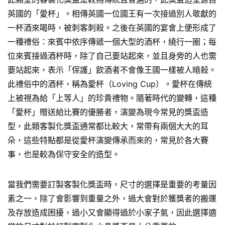
英國的「愛杯」。相傳英國一位國王有一次接過別人敬獻的
一杯酒來喝時，被刺客刺殺。之後在英國的宴會上便形成了
一種禮俗：來賓中依序傳遞一個大型的酒杯，繞行一圈；每
位來賓接過酒杯時，除了自己要站起來，並且身旁的人也需
要站起來，表示「保護」飲酒者不會像王國一樣被人暗殺。
此禮俗中的酒杯，稱為愛杯（Loving Cup）。愛杯在傳統
上被視為給「上等人」的珍貴禮物。隨著時代的變轉，這種
「愛杯」贈送給比賽的優勝者，演變為現今常見的獎盃造
型，此類客製化獎盃通常都比較大，常帶有兩個大大的耳
朵，這些特點都是從愛杯演變傳承而來的，常見於各大賽
事，也是較為保守安全的造型。
當我們需要訂製客製化獎盃時，尺寸的選擇是重要的考量因
素之一，除了會影響到重量之外，過大會對於獲獎者的搬運
及存放造成困擾，過小又會顯得過於小家子氣，因此選擇適