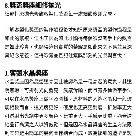
8.獎盃獎座細修拋光
細部打磨拋光修飾客製化獎盃每一處細節後即完成。
了解客製化獎盃的製作過程後才知道原來獎盃的製作過程是
如此的繁複，但也正因為如此才顯得每個獲獎者手上的獎盃
是如此珍貴，也顯得這份實質的榮耀是如此來之不易並且深
具紀念意義，值得珍藏並且記住獲獎那刻的光榮與喜悅。
1.客製水晶獎座
水晶獎座因為晶瑩透亮因此被認為是一種高潔的意象。其透
明無瑕，可折射光向發亮，觸感滑順，而且有多種做字手法
可以在水晶獎座上做字及圖樣。原材料的人造水晶和一般玻
璃相較而言，透光度更好、硬度也更高更耐磨、折射率更大
可透射出光譜中更多顏色、比重更大、手感更沈重。適合送
給品行高潔之人以資鼓勵。但是因為水晶獎座的生產方法限
制其只能由簡單的幾何圖樣結合而成，較為複雜的造型是製