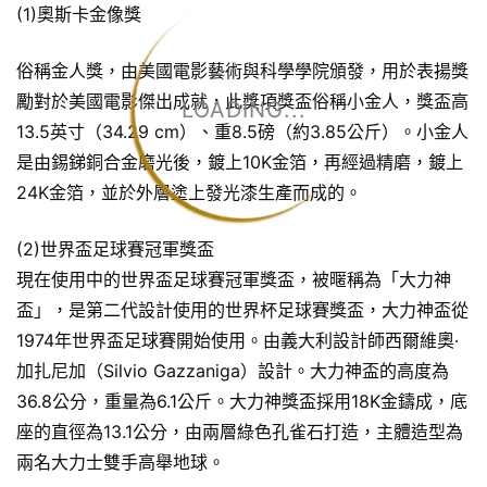
(1)奧斯卡金像獎
俗稱金人獎，由美國電影藝術與科學學院頒發，用於表揚獎
勵對於美國電影傑出成就，此獎項獎盃俗稱小金人，獎盃高
LOADING...
13.5英寸（34.29 cm）、重8.5磅（約3.85公斤）。小金人
是由錫銻銅合金磨光後，鍍上10K金箔，再經過精磨，鍍上
24K金箔，並於外層塗上發光漆生產而成的。
(2)世界盃足球賽冠軍獎盃
現在使用中的世界盃足球賽冠軍獎盃，被暱稱為「大力神
盃」，是第二代設計使用的世界杯足球賽獎盃，大力神盃從
1974年世界盃足球賽開始使用。由義大利設計師西爾維奧·
加扎尼加（Silvio Gazzaniga）設計。大力神盃的高度為
36.8公分，重量為6.1公斤。大力神獎盃採用18K金鑄成，底
座的直徑為13.1公分，由兩層綠色孔雀石打造，主體造型為
兩名大力士雙手高舉地球。