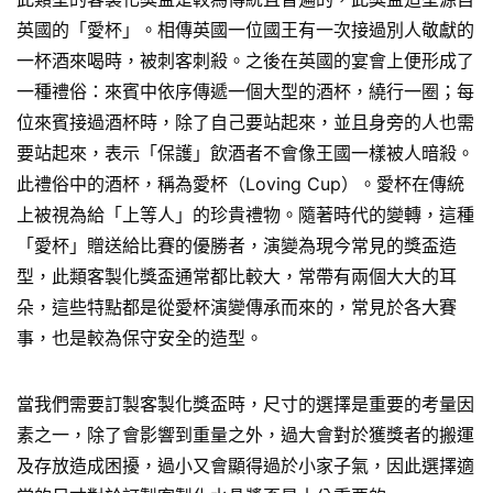
英國的「愛杯」。相傳英國一位國王有一次接過別人敬獻的
一杯酒來喝時，被刺客刺殺。之後在英國的宴會上便形成了
一種禮俗：來賓中依序傳遞一個大型的酒杯，繞行一圈；每
位來賓接過酒杯時，除了自己要站起來，並且身旁的人也需
要站起來，表示「保護」飲酒者不會像王國一樣被人暗殺。
此禮俗中的酒杯，稱為愛杯（Loving Cup）。愛杯在傳統
上被視為給「上等人」的珍貴禮物。隨著時代的變轉，這種
「愛杯」贈送給比賽的優勝者，演變為現今常見的獎盃造
型，此類客製化獎盃通常都比較大，常帶有兩個大大的耳
朵，這些特點都是從愛杯演變傳承而來的，常見於各大賽
事，也是較為保守安全的造型。
當我們需要訂製客製化獎盃時，尺寸的選擇是重要的考量因
素之一，除了會影響到重量之外，過大會對於獲獎者的搬運
及存放造成困擾，過小又會顯得過於小家子氣，因此選擇適