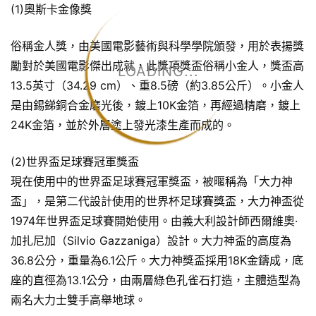
(1)奧斯卡金像獎
俗稱金人獎，由美國電影藝術與科學學院頒發，用於表揚獎
勵對於美國電影傑出成就，此獎項獎盃俗稱小金人，獎盃高
LOADING...
13.5英寸（34.29 cm）、重8.5磅（約3.85公斤）。小金人
是由錫銻銅合金磨光後，鍍上10K金箔，再經過精磨，鍍上
24K金箔，並於外層塗上發光漆生產而成的。
(2)世界盃足球賽冠軍獎盃
現在使用中的世界盃足球賽冠軍獎盃，被暱稱為「大力神
盃」，是第二代設計使用的世界杯足球賽獎盃，大力神盃從
1974年世界盃足球賽開始使用。由義大利設計師西爾維奧·
加扎尼加（Silvio Gazzaniga）設計。大力神盃的高度為
36.8公分，重量為6.1公斤。大力神獎盃採用18K金鑄成，底
座的直徑為13.1公分，由兩層綠色孔雀石打造，主體造型為
兩名大力士雙手高舉地球。