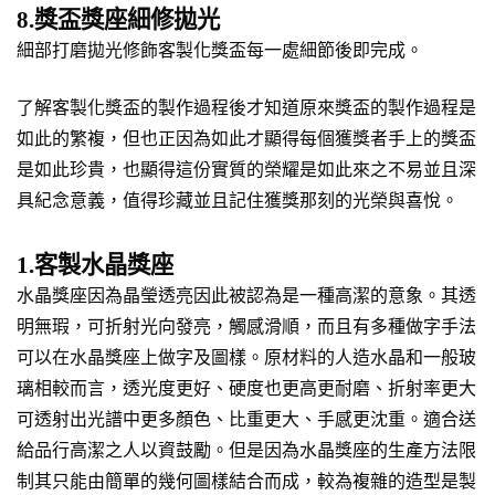
8.獎盃獎座細修拋光
細部打磨拋光修飾客製化獎盃每一處細節後即完成。
了解客製化獎盃的製作過程後才知道原來獎盃的製作過程是
如此的繁複，但也正因為如此才顯得每個獲獎者手上的獎盃
是如此珍貴，也顯得這份實質的榮耀是如此來之不易並且深
具紀念意義，值得珍藏並且記住獲獎那刻的光榮與喜悅。
1.客製水晶獎座
水晶獎座因為晶瑩透亮因此被認為是一種高潔的意象。其透
明無瑕，可折射光向發亮，觸感滑順，而且有多種做字手法
可以在水晶獎座上做字及圖樣。原材料的人造水晶和一般玻
璃相較而言，透光度更好、硬度也更高更耐磨、折射率更大
可透射出光譜中更多顏色、比重更大、手感更沈重。適合送
給品行高潔之人以資鼓勵。但是因為水晶獎座的生產方法限
制其只能由簡單的幾何圖樣結合而成，較為複雜的造型是製