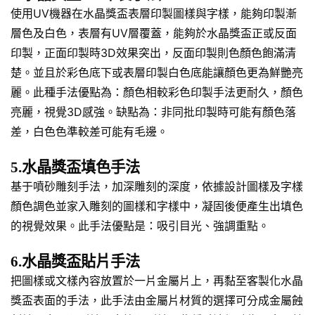
使用UV機器在水晶獎盃表層印製圖樣與字樣，能夠印製漸
層色及白色，表層有UV層覆蓋，能夠於水晶獎盃正或反面
印製，正面印製時3D效果突出，反面印製則色顏色飽滿清
楚。並且於彩色底下或表層印製白色底能讓顏色更為鮮艷亮
麗。此種手法優點為：顏色相較彩色印製手法更耐久，顏色
亮麗，視覺3D感強。缺點為：非同批印製時可能有顏色落
差，白色色準較差可能有毛邊。
5.水晶獎盃填色手法
基于噴砂雕刻手法，加深雕刻的深度，依據設計圖樣及字樣
顏色調色並家入雕刻的圖樣和字樣中，凝固後便產生出填色
的視覺效果。此手法優點是：吸引目光、強調重點。
6.水晶獎盃貼片手法
把圖樣或文樣內容放置於一片金屬片上，再黏至客製化水晶
獎盃表面的手法，此手法由金屬片材質的選擇可分成金屬蝕