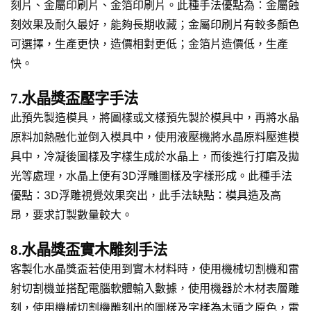
刻片、金屬印刷片、金箔印刷片。此種手法優點為：金屬蝕
刻效果及耐久最好，能夠長期收藏；金屬印刷片有較多顏色
可選擇，生產更快，造價相對更低；金箔片造價低，生產
快。
7.水晶獎盃壓字手法
此預先製造模具，將圖樣或文樣預先製於模具中，再將水晶
原料加熱融化並倒入模具中，使用液壓機將水晶原料壓進模
具中，冷凝後圖樣及字樣生成於水晶上，而後進行打磨及拋
光等處理，水晶上便有3D浮雕圖樣及字樣形成。此種手法
優點：3D浮雕視覺效果突出，此手法缺點：模具造及高
昂，要求訂製數量較大。
8.水晶獎盃實木雕刻手法
客製化水晶獎盃若使用到實木材料時，使用機械切割機和雷
射切割機並搭配電腦軟體輸入數據，使用機器於木材表層雕
刻，使用機械切割機雕刻出的圖樣及字樣為木頭之原色，雷