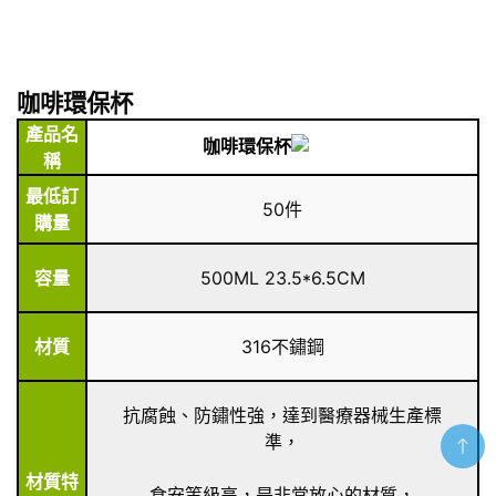
咖啡環保杯
產品名
咖啡環保杯
稱
最低訂
50件
購量
容量
500ML 23.5*6.5CM
材質
316不鏽鋼
抗腐蝕、防鏽性強，達到醫療器械生產標
準，
材質特
食安等級高，是非常放心的材質，