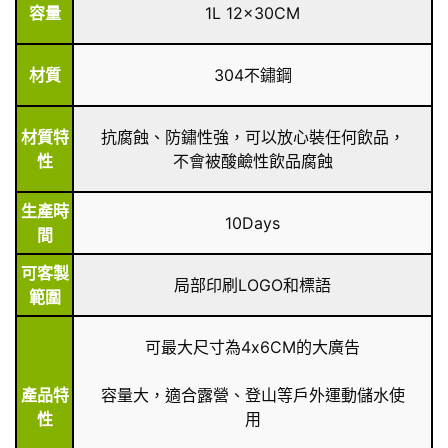
容量
1L 12x30CM
材質
304不鏽鋼
材質特
抗腐蝕、防鏽性強，可以放心裝任何飲品，
性
不會被酸鹼性飲品腐蝕
生產時
10Days
間
可客製
局部印刷LOGO和標語
範圍
可最大尺寸為4x6CM的大廣告
產品特
容量大，適合露營、登山等戶外運動儲水使
性
用