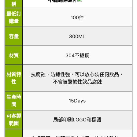
稱
最低訂
100件
購量
容量
800ML
材質
304不鏽鋼
材質特
抗腐蝕、防鏽性強，可以放心裝任何飲品，
性
不會被酸鹼性飲品腐蝕
生產時
15Days
間
可客製
局部印刷LOGO和標語
範圍