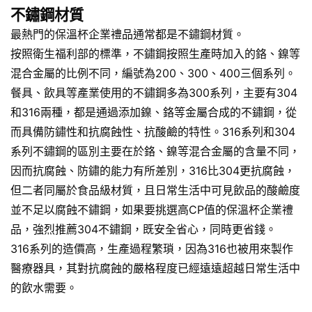
不鏽鋼材質
最熱門的保溫杯企業禮品通常都是不鏽鋼材質。
按照衛生福利部的標準，不鏽鋼按照生產時加入的鉻、鎳等
混合金屬的比例不同，編號為200、300、400三個系列。
餐具、飲具等產業使用的不鏽鋼多為300系列，主要有304
和316兩種，都是通過添加鎳、鉻等金屬合成的不鏽鋼，從
而具備防鏽性和抗腐蝕性、抗酸鹼的特性。316系列和304
系列不鏽鋼的區別主要在於鉻、鎳等混合金屬的含量不同，
因而抗腐蝕、防鏽的能力有所差別，316比304更抗腐蝕，
但二者同屬於食品級材質，且日常生活中可見飲品的酸鹼度
並不足以腐蝕不鏽鋼，如果要挑選高CP值的保溫杯企業禮
品，強烈推薦304不鏽鋼，既安全省心，同時更省錢。
316系列的造價高，生產過程繁瑣，因為316也被用來製作
醫療器具，其對抗腐蝕的嚴格程度已經遠遠超越日常生活中
的飲水需要。