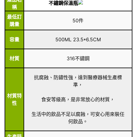
不鏽鋼保溫瓶
稱
最低訂
50件
購量
容量
500ML 23.5*6.5CM
材質
316不鏽鋼
抗腐蝕、防鏽性強，達到醫療器械生產標
準，
材質特
食安等級高，是非常放心的材質，
性
生活中的飲品不足以腐蝕，可安心用來裝任
何飲品。
生產時