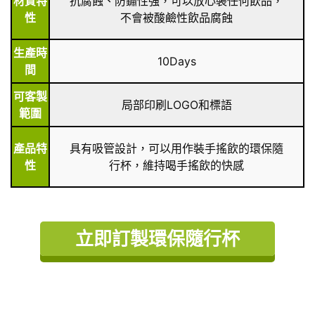
材質特
抗腐蝕、防鏽性強，可以放心裝任何飲品，
性
不會被酸鹼性飲品腐蝕
生產時
10Days
間
可客製
局部印刷LOGO和標語
範圍
產品特
具有吸管設計，可以用作裝手搖飲的環保隨
性
行杯，維持喝手搖飲的快感
立即訂製環保隨行杯