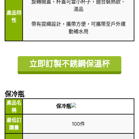
旋轉開蓋，杯蓋可當小杯子，適合裝熱飲、
湯品
產品特
性
帶有提繩設計，攜帶方便，可攜帶至戶外運
動補水用
立即訂製不銹鋼保溫杯
保冷瓶
產品名
保冷瓶
稱
最低訂
100件
購量