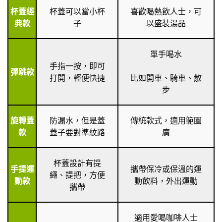
杯蓋經
杯蓋可以當小杯
喜歡喝熱飲人士，可
典款
子
以盛裝湯品
單手喝水
手指一按，即可
彈跳款
打開，輕便快捷
比如開車、騎車、散
步
旋轉蓋
防漏水，但是蓋
傳統款式，適用範圍
款
蓋子要對準紋路
廣
杯蓋設計有提
手提運
攜帶保冷或保溫的運
繩、提把，方便
動款
動飲料，外出運動
攜帶
適用愛喝咖啡人士