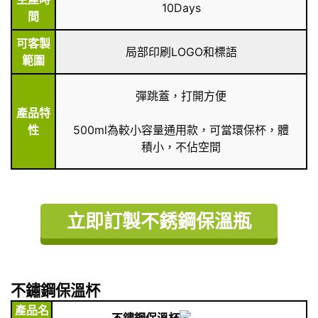
10Days
間
可客製
局部印刷LOGO和標語
範圍
彈跳蓋，打開方便
產品特
性
500ml為較小容量通用款，可當環保杯，體
積小，不佔空間
立即訂製不銹鋼保溫瓶
不鏽鋼保溫杯
產品名
不鏽鋼保溫杯