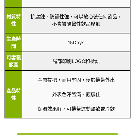
材質特
抗腐蝕、防鏽性強，可以放心裝任何飲品，
性
不會被酸鹼性飲品腐蝕
生產時
15Days
間
可客製
局部印刷LOGO和標語
範圍
金屬提把，耐用堅固，便於攜帶外出
產品特
外表色澤飽滿，觀感佳
性
保溫效果好，可攜帶運動熱飲或冷飲