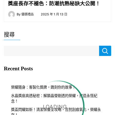
獎座長存不褪色：防潮抗熱秘訣大公開！
By
優選禮品
2025 年 1 月 13 日
搜尋
Recent Posts
榮耀隨身：客製化獎牌，鐫刻你的故事！
水晶獎座高透秘密：解鎖晶瑩剔透的榮耀，打造永恆紀
念！
LOADING...
獎盃閃耀如新！清潔保養全攻略，告別刮痕氧化，榮耀永
存！