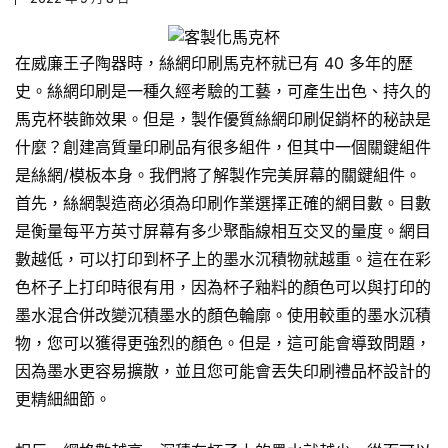
在威廉王子陶器時，絲網印刷
馬克杯
就已有 40 多年的歷
史。絲網印刷是一種久經考驗的工藝，可產生出色、持久的
馬克杯裝飾效果。但是，製作優質絲網印刷促銷杯的秘訣是
什麼？創建高質量印刷品有很多組件，但其中一個關鍵組件
是絲網/模板本身。我們將了解製作完美屏幕的關鍵組件。
首先，絲網製造商必須為印刷作業選擇正確的網目數。目數
是衡量每平方英寸屏幕有多少聚酯線相互交叉的量度。網目
數越低，可以打印到杯子上的墨水沉積物就越重。這在在彩
色杯子上打印時很有用，因為杯子釉料的顏色可以與打印的
墨水混合併改變沉積墨水的顏色輪廓。使用較重的墨水沉積
物，您可以獲得更強烈的顏色。但是，這可能會導致問題，
因為墨水更容易擴散，並且您可能會丟失印刷
禮品杯
設計的
更精細細節。