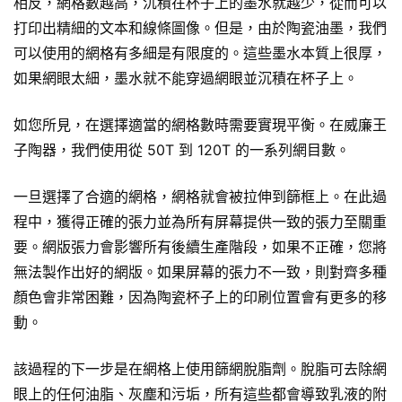
相反，網格數越高，沉積在杯子上的墨水就越少，從而可以
打印出精細的文本和線條圖像。但是，由於陶瓷油墨，我們
可以使用的網格有多細是有限度的。這些墨水本質上很厚，
如果網眼太細，墨水就不能穿過網眼並沉積在杯子上。
如您所見，在選擇適當的網格數時需要實現平衡。在威廉王
子陶器，我們使用從 50T 到 120T 的一系列網目數。
一旦選擇了合適的網格，網格就會被拉伸到篩框上。在此過
程中，獲得正確的張力並為所有屏幕提供一致的張力至關重
要。網版張力會影響所有後續生產階段，如果不正確，您將
無法製作出好的網版。如果屏幕的張力不一致，則對齊多種
顏色會非常困難，因為
陶瓷杯
子上的印刷位置會有更多的移
動。
該過程的下一步是在網格上使用篩網脫脂劑。脫脂可去除網
眼上的任何油脂、灰塵和污垢，所有這些都會導致乳液的附