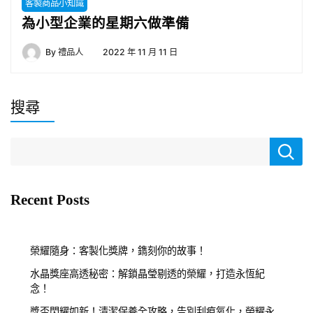
客製商品小知識
為小型企業的星期六做準備
By
禮品人
2022 年 11 月 11 日
搜尋
Recent Posts
榮耀隨身：客製化獎牌，鐫刻你的故事！
水晶獎座高透秘密：解鎖晶瑩剔透的榮耀，打造永恆紀
念！
獎盃閃耀如新！清潔保養全攻略，告別刮痕氧化，榮耀永