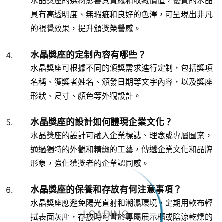
水晶獎座的選材影響其質感和收藏價值，優質的水晶
具有高透明度、無瑕疵和良好的色澤，可呈現出非凡
的視覺效果，提升頒獎榮譽感。
水晶獎座的定制內容有哪些？
水晶獎座可根據不同的頒獎需求進行定制，包括獎項
名稱、獲獎者姓名、頒發日期等文字內容，以及獎座
形狀、尺寸、顏色等外觀設計。
水晶獎座的設計如何體現企業文化？
水晶獎座的設計可融入企業標誌、理念或專屬圖案，
通過獨特的外觀和精緻的工藝，傳遞企業文化和品牌
形象，強化獲獎者的企業認同感。
水晶獎座的保養和存放有何注意事項？
水晶獎座應避免陽光直射和潮濕環境，定期用軟布輕
LOADING...
拭表面灰塵，存放時可置於專屬展示櫃或陰涼乾燥的