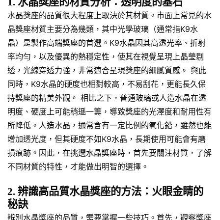
1. 水晶獎座的材質分析：透明度的基石
水晶獎座的品質很大程度上取決於其材質。市面上常見的水
晶獎座材質主要分為幾類，其中光學玻璃（通常指K9水
晶）是製作高端獎座的首選。K9水晶因其高透光率、折射
率均勻，以及優異的熱穩定性，使其在視覺呈現上晶瑩剔
透，光線穿透力強，非常適合呈現獎座的細膩質感。 與此
同時，K9水晶的硬度也相對較高，不易刮花，更能長久保
持獎座的精美外觀。 相比之下，普通玻璃或人造水晶在透
明度、硬度上可能稍遜一籌，導致獎座的光澤度和耐用性有
所降低。人造水晶，通常含有一定比例的氧化鉛，雖然也能
增加透光度，但其硬度不如K9水晶，長期使用可能會有磨
損痕跡。因此，在挑選水晶獎座時，首先要關注材質，了解
不同材質的特性，才能做出明智的選擇。
2. 辨識高品質水晶獎座的方法：火眼金睛的
秘訣
辨別水晶獎座的品質，需要掌握一些技巧。首先，觀察獎座