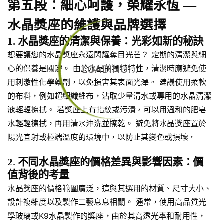
第五段：細心呵護，榮耀永恆 —
水晶獎座的維護與品牌選擇
1. 水晶獎座的清潔與保養：光彩如新的秘訣
想要讓您的水晶獎座永遠閃耀奪目光芒？ 定期的清潔與細
LOADING...
心的保養是關鍵。 由於水晶的獨特特性，清潔時應避免使
用刺激性化學藥劑，以免損害其表面光澤。 建議使用柔軟
的布料，例如超細纖維布，沾取少量清水或專用的水晶清潔
液輕輕擦拭。 若獎座上有指紋或污漬，可以用溫和的肥皂
水輕輕擦拭，再用清水沖洗並擦乾。 避免將水晶獎座置於
陽光直射或極端溫度的環境中，以防止其變色或損壞。
2. 不同水晶獎座的價格差異與影響因素：價
值背後的考量
水晶獎座的價格範圍廣泛，這與其選用的材質、尺寸大小、
設計複雜度以及製作工藝息息相關。 通常，使用高品質光
學玻璃或K9水晶製作的獎座，由於其高透光率和耐用性，