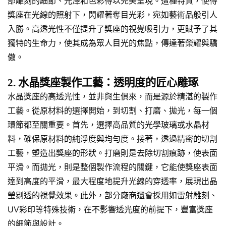
部雕刻的細節、光澤和色彩得以完美呈現。這種特質，使得
獎座在光線的照射下，閃耀著奪目光彩，宛如藝術品般引人
入勝。高透光性不僅提升了獎座的視覺吸引力，更賦予了其
獨特的生命力，使其成為眾人目光的焦點，傳達著榮耀與驕
傲。
2. 水晶獎座製作工藝：透明度的匠心雕琢
水晶獎座的高透光性，並非與生俱來，而是源於精湛的製作
工藝。從原材料的選擇開始，到切割、打磨、拋光，每一個
環節都至關重要。首先，選擇高品質的光學玻璃或水晶材
料，確保原材料的純淨度與均勻度。接著，透過精密的切割
工藝，塑造出獎座的形狀。打磨則是去除切割痕跡，使表面
平滑。而拋光，則是整個製作流程的關鍵，它能使獎座表面
達到高度的平滑，最大程度地提升光線的穿透率，展現出晶
瑩剔透的視覺效果。此外，部分廠商還會採用如雷射雕刻、
UV彩印等特殊技術，在不影響透光度的前提下，豐富獎座
的細節與設計。