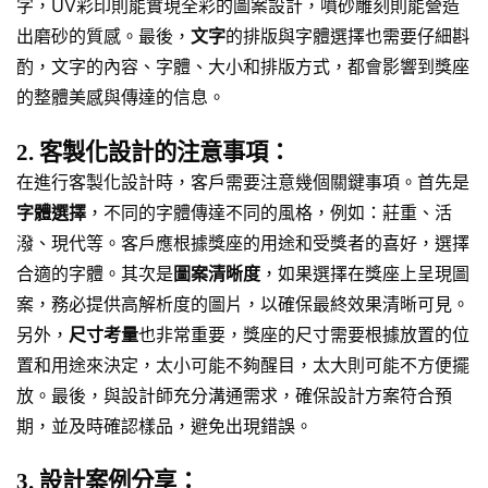
字，UV彩印則能實現全彩的圖案設計，噴砂雕刻則能營造
出磨砂的質感。最後，
文字
的排版與字體選擇也需要仔細斟
酌，文字的內容、字體、大小和排版方式，都會影響到獎座
的整體美感與傳達的信息。
2. 客製化設計的注意事項：
在進行客製化設計時，客戶需要注意幾個關鍵事項。首先是
字體選擇
，不同的字體傳達不同的風格，例如：莊重、活
潑、現代等。客戶應根據獎座的用途和受獎者的喜好，選擇
合適的字體。其次是
圖案清晰度
，如果選擇在獎座上呈現圖
案，務必提供高解析度的圖片，以確保最終效果清晰可見。
另外，
尺寸考量
也非常重要，獎座的尺寸需要根據放置的位
置和用途來決定，太小可能不夠醒目，太大則可能不方便擺
放。最後，與設計師充分溝通需求，確保設計方案符合預
期，並及時確認樣品，避免出現錯誤。
3. 設計案例分享：