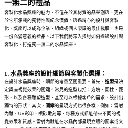
一無二的禮品
客製化水晶獎座的魅力，不僅在於其材質的晶瑩剔透，更在
於它所承載的獨特性與紀念價值。透過精心的設計與客製
化，獎座可以成為企業、組織或個人榮耀的最佳載體，也是
一份充滿意義的禮品。以下我們將深入探討如何透過設計與
客製化，打造獨一無二的水晶獎座。
1. 水晶獎座的設計細節與客製化選擇：
在設計水晶獎座時，細節的考量至關重要。首先，
造型
是決
定獎座視覺效果的關鍵。常見的造型包括：方塊、圓柱、菱
形、以及各種雕塑造型，甚至可以根據客戶的需求，設計出
獨特的形狀。其次，
圖案
的呈現方式也很多樣，例如：雷射
內雕、UV彩印、噴砂雕刻等，每種方式都能帶來不同的視
覺效果和質感。雷射內雕能在水晶內部呈現立體的圖案或文