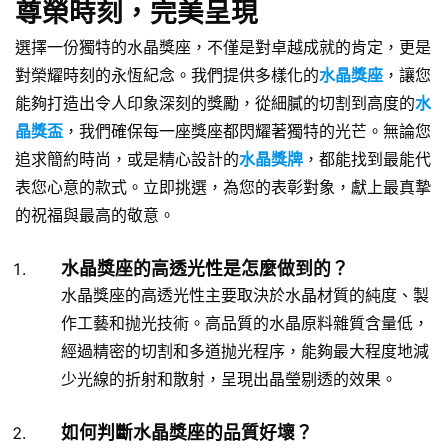
尊榮時刻，完美呈現
選擇一份獨特的水晶獎座，不僅是對卓越成就的肯定，更是
對榮耀時刻的永恆紀念。我們提供多樣化的
水晶獎座
，讓您
能夠打造出令人印象深刻的獎勵，從細膩的切割到高度的
水
晶獎盃
，我們確保每一座獎座都閃耀著獨特的光芒。無論您
追求簡約時尚，或是精心設計的
水晶獎牌
，都能找到最能代
表您心意的款式。立即挑選，為您的表彰對象，獻上最真摯
的祝福與最高的敬意。
水晶獎座的高透光性是怎麼做到的？
水晶獎座的高透光性主要取決於水晶材質的純度、製
作工藝和抛光技術。高品質的水晶原料雜質含量低，
經過精密的切割和多道抛光程序，能夠最大程度地減
少光線的折射和散射，呈現出晶瑩剔透的效果。
如何判斷水晶獎座的品質好壞？