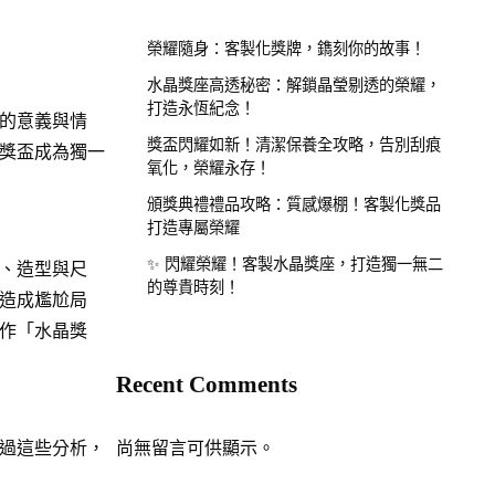
榮耀隨身：客製化獎牌，鐫刻你的故事！
水晶獎座高透秘密：解鎖晶瑩剔透的榮耀，
打造永恆紀念！
的意義與情
獎盃閃耀如新！清潔保養全攻略，告別刮痕
獎盃成為獨一
氧化，榮耀永存！
頒獎典禮禮品攻略：質感爆棚！客製化獎品
打造專屬榮耀
✨ 閃耀榮耀！客製水晶獎座，打造獨一無二
、造型與尺
的尊貴時刻！
造成尷尬局
作「
水晶獎
Recent Comments
過這些分析，
尚無留言可供顯示。