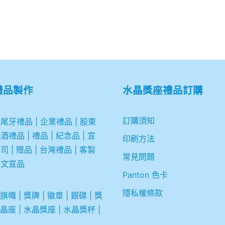
禮品製作
水晶獎座禮品訂購
訂購須知
|
尾牙禮品
|
企業
禮品
|
股東
春酒禮品
|
禮品
|
紀念品
|
宣
印刷方法
公司
|
贈品
|
台灣禮品
|
客製
常見問題
舉文宣品
Panton 色卡
隱私權條款
旗幟
|
獎牌
|
徽章
|
銀碟
|
獎
晶座
|
水晶獎座
|
水晶獎杯
|