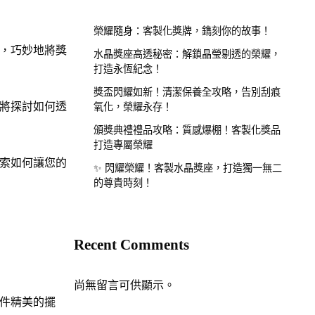
榮耀隨身：客製化獎牌，鐫刻你的故事！
，巧妙地將獎
水晶獎座高透秘密：解鎖晶瑩剔透的榮耀，
打造永恆紀念！
獎盃閃耀如新！清潔保養全攻略，告別刮痕
將探討如何透
氧化，榮耀永存！
頒獎典禮禮品攻略：質感爆棚！客製化獎品
打造專屬榮耀
索如何讓您的
✨ 閃耀榮耀！客製水晶獎座，打造獨一無二
的尊貴時刻！
Recent Comments
尚無留言可供顯示。
件精美的擺