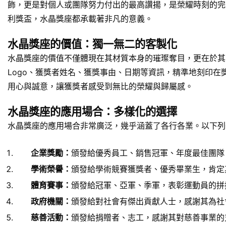
飾，更是對個人或團隊努力付出的最高讚揚，是榮耀時刻的完
利獎盃，水晶獎座都承載著非凡的意義。
水晶獎座的價值：獨一無二的客製化
水晶獎座的價值不僅體現在其材質本身的璀璨奪目，更在於其
Logo、獲獎者姓名、獲獎事由、日期等資訊，精準地刻印
用心與誠意，讓獲獎者感受到無比的榮耀與歸屬感。
水晶獎座的應用場合：多樣化的選擇
水晶獎座的應用場合非常廣泛，幾乎涵蓋了各行各業。以下列
企業獎勵：
頒發給優秀員工、銷售冠軍、年度最佳團隊
學術榮譽：
頒發給學術競賽獲獎者、優秀畢業生，肯定
體育賽事：
頒發給冠軍、亞軍、季軍，表彰運動員的拼
政府機關：
頒發給對社會有傑出貢獻人士，感謝其為社
慈善活動：
頒發給捐贈者、志工，感謝其對慈善事業的