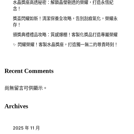
水晶獎座高透秘密：解鎖晶瑩剔透的榮耀，打造永恆紀
念！
獎盃閃耀如新！清潔保養全攻略，告別刮痕氧化，榮耀永
存！
頒獎典禮禮品攻略：質感爆棚！客製化獎品打造專屬榮耀
✨ 閃耀榮耀！客製水晶獎座，打造獨一無二的尊貴時刻！
Recent Comments
尚無留言可供顯示。
Archives
2025 年 11 月