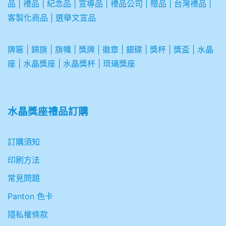
品
|
禮品
|
紀念品
|
宣導品
|
禮品公司
|
贈品
|
台灣禮品
|
客製化商品
|
選舉文宣品
牌匾
|
錦旗
|
旗幟
|
獎牌
|
徽章
|
銀碟
|
獎杯
|
獎盃
|
水晶
座
|
水晶獎座
|
水晶獎杯
|
琉璃獎座
水晶獎座禮品訂購
訂購須知
印刷方法
常見問題
Panton 色卡
隱私權條款