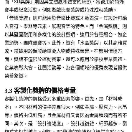
而「3D獎牌」則因其立體感和豐富的細節，常被用於特殊
賽事或紀念活動，例如遊戲比賽獎牌或特殊成就獎勵。
「音樂獎牌」則可能用於音樂比賽或才藝表演，其設計可融
入音符、樂器等元素，展現音樂的特色。而「金屬獎牌」則
以其堅固耐用和多樣化的設計選項，適用於各種場合，如企
業頒獎、團隊競賽等。此外，還有「水晶獎牌」以其高雅質
感，常被用於頒發給重要人物或特殊榮譽。在應用情境方
面，獎牌不僅限於運動賽事，還可以應用於學校畢業典禮、
企業表彰大會、社團活動等，為各個領域的優秀表現者提供
榮譽象徵。
3.3 客製化獎牌的價格考量
客製化獎牌的價格受到多重因素影響。首先，是「材料成
本」，不同材料的價格差異很大，例如金屬、壓克力、水晶
等，價格由低到高，且金屬材料又會因為金屬種類而有所不
同。其次，是「設計複雜度」，設計越複雜，細節越多，製
作成本相對越高。例如，3D獎牌的複雜程度通常高於平面